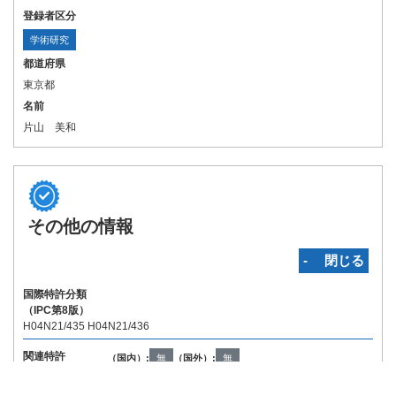
登録者区分
学術研究
都道府県
東京都
名前
片山 美和
その他の情報
‐ 閉じる
国際特許分類
（IPC第8版）
H04N21/435 H04N21/436
関連特許
（国内）:
無
（国外）:
無