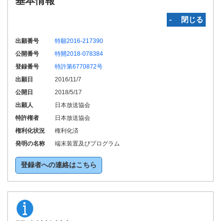
基本情報
‐ 閉じる
出願番号
特願2016-217390
公開番号
特開2018-078384
登録番号
特許第6770872号
出願日
2016/11/7
公開日
2018/5/17
出願人
日本放送協会
特許権者
日本放送協会
権利化状況
権利化済
発明の名称
端末装置及びプログラム
登録者への連絡はこちら