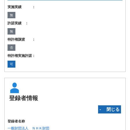
実施実績 ：
無
許諾実績 ：
無
特許権譲渡 ：
否
特許権実施許諾：
可
登録者情報
‐ 閉じる
登録者名称
一般財団法人 ＮＨＫ財団