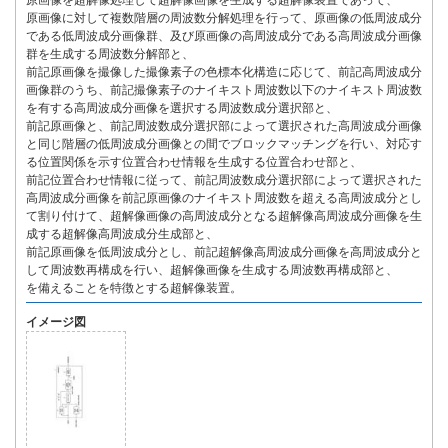
原画像を超解像処理して超解像画像を生成する超解像装置であって、
原画像に対して複数階層の周波数分解処理を行って、原画像の低周波成分
である低周波成分画像群、及び原画像の高周波成分である高周波成分画像
群を生成する周波数分解部と、
前記原画像を撮像した撮像素子の色標本化構造に応じて、前記高周波成分
画像群のうち、前記撮像素子のナイキスト周波数以下のナイキスト周波数
を有する高周波成分画像を選択する周波数成分選択部と、
前記原画像と、前記周波数成分選択部によって選択された高周波成分画像
と同じ階層の低周波成分画像との間でブロックマッチングを行い、対応す
る位置関係を示す位置合わせ情報を生成する位置合わせ部と、
前記位置合わせ情報に従って、前記周波数成分選択部によって選択された
高周波成分画像を前記原画像のナイキスト周波数を超える高周波成分とし
て割り付けて、超解像画像の高周波成分となる超解像高周波成分画像を生
成する超解像高周波成分生成部と、
前記原画像を低周波成分とし、前記超解像高周波成分画像を高周波成分と
して周波数再構成を行い、超解像画像を生成する周波数再構成部と、
を備えることを特徴とする超解像装置。
イメージ図