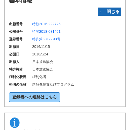
基本情報
‐ 閉じる
出願番号
特願2016-222726
公開番号
特開2018-081461
登録番号
特許第6817793号
出願日
2016/11/15
公開日
2018/5/24
出願人
日本放送協会
特許権者
日本放送協会
権利化状況
権利化済
発明の名称
超解像装置及びプログラム
登録者への連絡はこちら