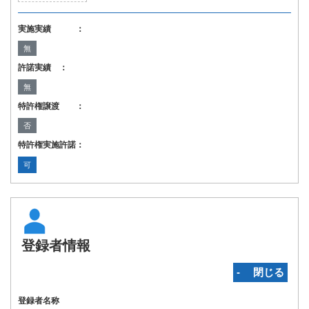
実施実績 ：
無
許諾実績 ：
無
特許権譲渡 ：
否
特許権実施許諾：
可
登録者情報
‐ 閉じる
登録者名称