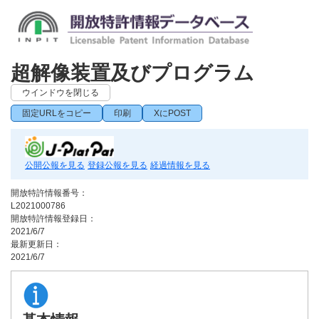
超解像装置及びプログラム
ウインドウを閉じる
固定URLをコピー
印刷
XにPOST
公開公報を見る
登録公報を見る
経過情報を見る
開放特許情報番号：
L2021000786
開放特許情報登録日：
2021/6/7
最新更新日：
2021/6/7