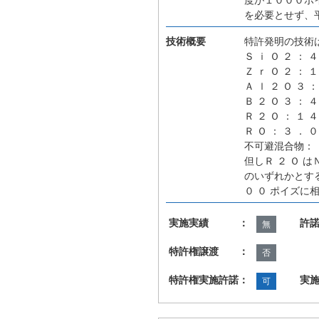
を必要とせず、
技術概要
特許発明の技術
Ｓ ｉ Ｏ ２ ： ４
Ｚ ｒ Ｏ ２ ： １
Ａ ｌ ２ Ｏ ３ ：
Ｂ ２ Ｏ ３ ： ４
Ｒ ２ Ｏ ： １ ４
Ｒ Ｏ ： ３ ． ０
不可避混合物： ０
但しＲ ２ Ｏ はＮ
のいずれかとする
０ ０ ポイズに
実施実績 ：
許
無
特許権譲渡 ：
否
特許権実施許諾：
実
可