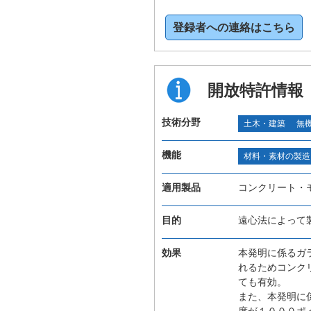
登録者への連絡はこちら
開放特許情報
技術分野
土木・建築
無
機能
材料・素材の製造
適用製品
コンクリート・
目的
遠心法によって
効果
本発明に係るガ
れるためコンク
ても有効。
また、本発明に
度が１０００ポ