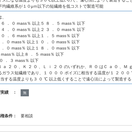
平均繊維系が１０μｍ以下の短繊維を低コストで製造可能
は、
 ６ ． ０ mass％ 以上５ ８ ． ５ mass％ 以下
 ４ ． ０ mass％ 以上２ ３ ． ０ mass％ 以下
 ０ ． ６ mass％ 以上１ ． ５ mass％ 以下
 ． ０ mass％ 以上１ ０ ． ０ mass％ 以下
 ． ０ mass％ 以上１ ８ ． ０ mass％ 以下
 mass％ 以上８ ． ５ mass％ 以下
 ． ３ mass％ 以下
 ａ ２ Ｏ 、Ｋ ２ Ｏ 、Ｌ ｉ ２ Ｏ のいずれか、Ｒ Ｏ はＣ ａ Ｏ 、Ｍ ｇ
ガラス短繊維であり、１ ０ ０ ０ ポイズに相当する温度が１ ２ ０ ０
相当する温度よりも３ ０ ℃ 以上低くすることで遠心法によって製造す
諾実績 ：
無
施権条件：
要相談