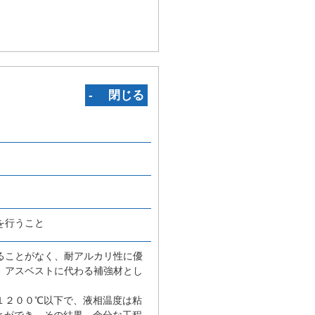
‐ 閉じる
を行うこと
ることがなく、耐アルカリ性に優
、アスベストに代わる補強材とし
１２００℃以下で、液相温度は粘
とができ、その結果、余分な工程