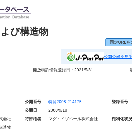
および構造物
固定URLを
公開公報を見
開放特許情報登録日：
2021/5/31
公開番号
特開2008-214175
登録番号
公開日
2008/9/18
式会社
特許権者
マグ・イゾベール株式会社
権利化状
構造物