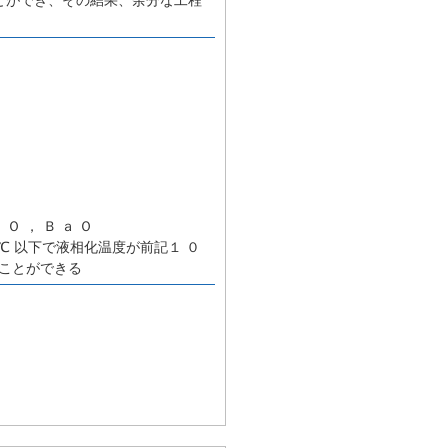
 Ｏ ， Ｂ ａ Ｏ
 ℃ 以下で液相化温度が前記１ ０
ることができる