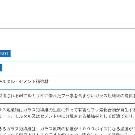
機材料
モルタル・セメント補強材
製造される耐アルカリ性に優れたフッ素を含まないガラス短繊維の提供
ラス短繊維はガラス短繊維の生産に伴って有害なフッ素化合物が発生す
リート、モルタル又はセメント中に分散させる補強材として好適であり
係るガラス短繊維は、ガラス原料の粘度が１０００ポイズになる温度が
イズになる温度よりも３０℃以上低いので、遠心法によって製造するこ