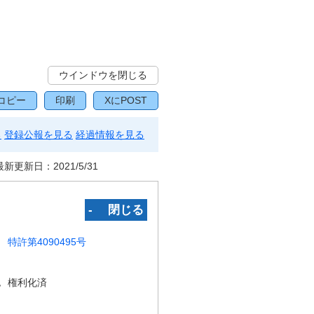
ウインドウを閉じる
コピー
印刷
XにPOST
る
登録公報を見る
経過情報を見る
最新更新日：
2021/5/31
‐ 閉じる
特許第4090495号
況
権利化済