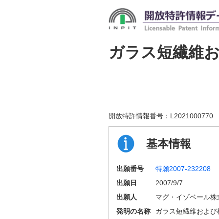
ガラス短繊維
開放特許情報番号：
L2021000770
基本情報
出願番号
特願2007-232208
出願日
2007/9/7
出願人
マグ・イゾベール株
発明の名称
ガラス短繊維および