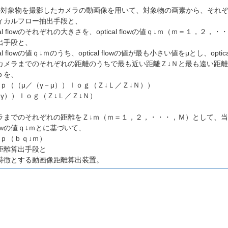
対象物を撮影したカメラの動画像を用いて、対象物の画素から、それぞれの画素
ィカルフロー抽出手段と、
cal flowのそれぞれの大きさを、optical flowの値ｑ↓ｍ（ｍ＝１，
出手段と、
al flowの値ｑ↓ｍのうち、optical flowの値が最も小さい値をμとし、opti
カメラまでのそれぞれの距離のうちで最も近い距離Ｚ↓Ｎと最も遠い距離
ｂを、
ｐ（（μ／（γ－μ））ｌｏｇ（Ｚ↓Ｌ／Ｚ↓Ｎ））
γ））ｌｏｇ（Ｚ↓Ｌ／Ｚ↓Ｎ）
ラまでのそれぞれの距離をＺ↓ｍ（ｍ＝１，２，・・・，Ｍ）として、当
 flowの値ｑ↓ｍとに基づいて、
ｐ（ｂｑ↓ｍ）
距離算出手段と
特徴とする動画像距離算出装置。