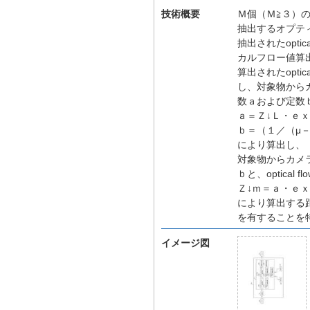
技術概要
Ｍ個（Ｍ≧３）の
抽出するオプテ
抽出されたopti
カルフロー値算
算出されたoptic
し、対象物から
数ａおよび定数
ａ＝Ｚ↓Ｌ・ｅｘ
ｂ＝（１／（μ－
により算出し、
対象物からカメ
ｂと、optical
Ｚ↓ｍ＝ａ・ｅｘ
により算出する
を有することを
イメージ図