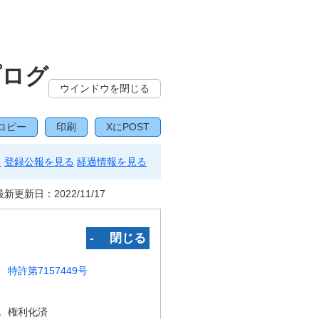
プログ
ウインドウを閉じる
コピー
印刷
XにPOST
る
登録公報を見る
経過情報を見る
最新更新日：
2022/11/17
‐ 閉じる
特許第7157449号
況
権利化済