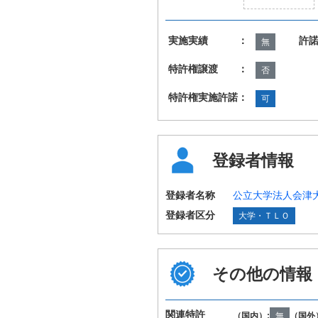
実施実績 ：
許
無
特許権譲渡 ：
否
特許権実施許諾：
可
登録者情報
登録者名称
公立大学法人会津
登録者区分
大学・ＴＬＯ
その他の情報
国際特許分類
G01C3/06 G06T