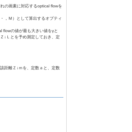
に対応するoptical flowを
２，・・・，Ｍ）として算出するオプティ
cal flowの値が最も大きい値をγと
Ｚ↓Ｌとを予め測定しておき、定
該距離Ｚ↓ｍを、定数ａと、定数