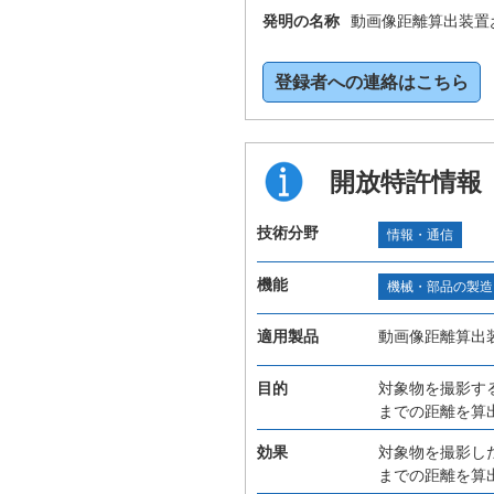
発明の名称
動画像距離算出装置
登録者への連絡はこちら
開放特許情報
技術分野
情報・通信
機能
機械・部品の製造
適用製品
動画像距離算出
目的
対象物を撮影す
までの距離を算
効果
対象物を撮影し
までの距離を算