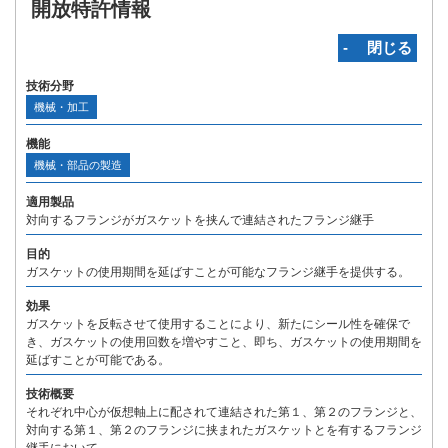
開放特許情報
‐ 閉じる
技術分野
機械・加工
機能
機械・部品の製造
適用製品
対向するフランジがガスケットを挟んで連結されたフランジ継手
目的
ガスケットの使用期間を延ばすことが可能なフランジ継手を提供する。
効果
ガスケットを反転させて使用することにより、新たにシール性を確保で
き、ガスケットの使用回数を増やすこと、即ち、ガスケットの使用期間を
延ばすことが可能である。
技術概要
それぞれ中心が仮想軸上に配されて連結された第１、第２のフランジと、
対向する第１、第２のフランジに挟まれたガスケットとを有するフランジ