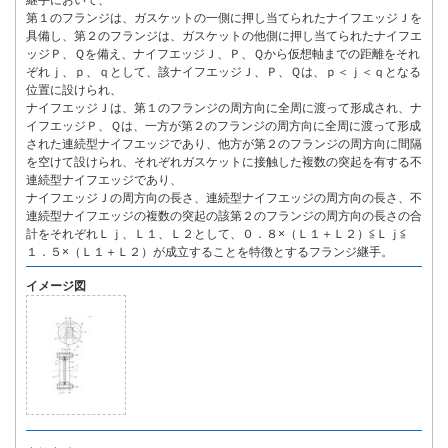
継手において、
第１のフランジは、ガスケットの一側に押し当てられたナイフエッジＪを
具備し、第２のフランジは、ガスケットの他側に押し当てられたナイフエ
ッジＰ、Ｑを備え、ナイフエッジＪ、Ｐ、Ｑから仮想軸までの距離をそれ
ぞれｊ、ｐ、ｑとして、該ナイフエッジＪ、Ｐ、Ｑは、ｐ＜ｊ＜ｑとなる
位置に設けられ、
ナイフエッジＪは、第１のフランジの周方向に全周に渡って形成され、ナ
イフエッジＰ、Ｑは、一方が第２のフランジの周方向に全周に渡って形成
された連続型ナイフエッジであり、他方が第２のフランジの周方向に間隔
を空けて設けられ、それぞれガスケットに接触した複数の突起を有する不
連続型ナイフエッジであり、
ナイフエッジＪの周方向の長さ、連続型ナイフエッジの周方向の長さ、不
連続型ナイフエッジの複数の突起の該第２のフランジの周方向の長さの合
計をそれぞれＬｊ、Ｌ１、Ｌ２として、０．８×（Ｌ１＋Ｌ２）≦Ｌｊ≦
１．５×（Ｌ１＋Ｌ２）が成立することを特徴とするフランジ継手。
イメージ図