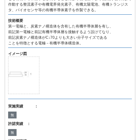
作動する整流素子や有機電界発光素子、有機太陽電池、有機トランジス
タ、バイオセンサ等の有機半導体素子を作製できる。
技術概要
第一電極と、炭素ナノ構造体を含有した有機半導体層を有し、
前記第一電極と前記有機半導体層を接触するよう設けてなり、
前記炭素ナノ構造体がC↓70よりも大きい分子サイズである
ことを特徴とする電極－有機半導体構造体。
イメージ図
実施実績 ：
無
許諾実績 ：
無