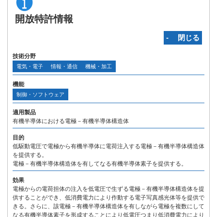
開放特許情報
‐ 閉じる
技術分野
電気・電子
情報・通信
機械・加工
機能
制御・ソフトウェア
適用製品
有機半導体における電極－有機半導体構造体
目的
低駆動電圧で電極から有機半導体に電荷注入する電極－有機半導体構造体
を提供する。
電極－有機半導体構造体を有してなる有機半導体素子を提供する。
効果
電極からの電荷担体の注入を低電圧で生ずる電極－有機半導体構造体を提
供することができ、低消費電力により作動する電子写真感光体等を提供で
きる。さらに、該電極－有機半導体構造体を有しながら電極を複数にして
なる有機半導体素子を形成することにより低電圧つまり低消費電力により