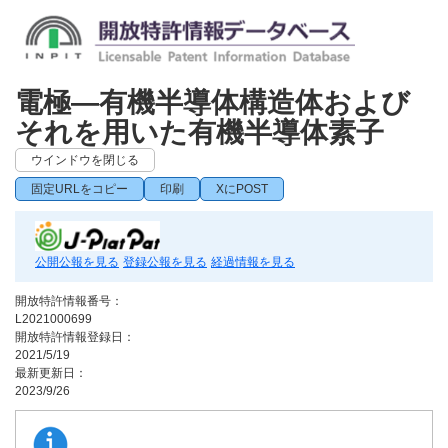
電極―有機半導体構造体および
それを用いた有機半導体素子
ウインドウを閉じる
固定URLをコピー
印刷
XにPOST
公開公報を見る
登録公報を見る
経過情報を見る
開放特許情報番号：
L2021000699
開放特許情報登録日：
2021/5/19
最新更新日：
2023/9/26