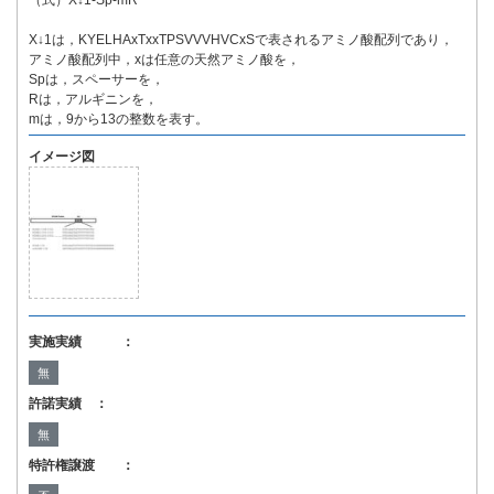
（式）X↓1-Sp-mR
X↓1は，KYELHAxTxxTPSVVVHVCxSで表されるアミノ酸配列であり，
アミノ酸配列中，xは任意の天然アミノ酸を，
Spは，スペーサーを，
Rは，アルギニンを，
mは，9から13の整数を表す。
イメージ図
実施実績 ：
無
許諾実績 ：
無
特許権譲渡 ：