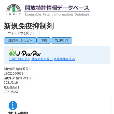
新規免疫抑制剤
ウインドウを閉じる
固定URLをコピー
印刷
XにPOST
公開公報を見る
登録公報を見る
経過情報を見る
開放特許情報番号：
L2021000678
開放特許情報登録日：
2021/5/19
最新更新日：
2021/6/23