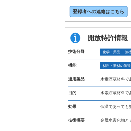
登録者への連絡はこちら
開放特許情報
技術分野
化学・薬品
無
機能
材料・素材の製造
適用製品
水素貯蔵材料で
目的
水素貯蔵材料で
効果
低温であっても
技術概要
金属水素化物と