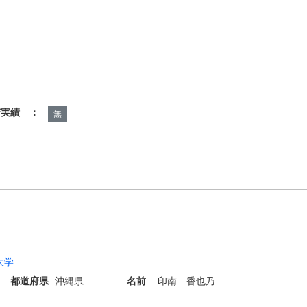
諾実績 ：
無
大学
都道府県
沖縄県
名前
印南 香也乃