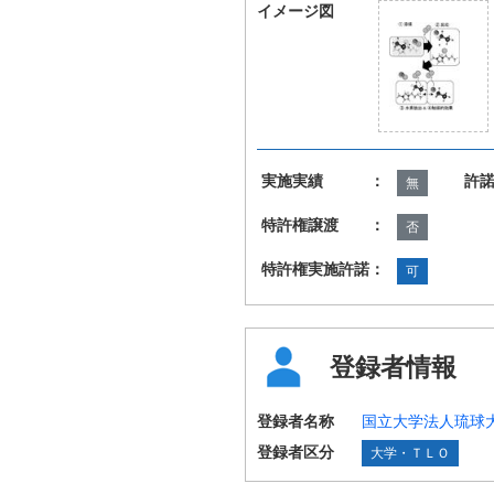
イメージ図
実施実績 ：
許
無
特許権譲渡 ：
否
特許権実施許諾：
可
登録者情報
登録者名称
国立大学法人琉球
登録者区分
大学・ＴＬＯ