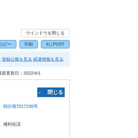
ウインドウを閉じる
コピー
印刷
XにPOST
る
登録公報を見る
経過情報を見る
最新更新日：
2022/4/1
‐ 閉じる
特許第7017236号
況
権利化済