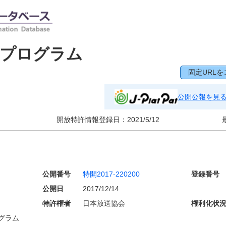
びプログラム
固定URLを
公開公報を見
開放特許情報登録日：
2021/5/12
公開番号
特開2017-220200
登録番号
公開日
2017/12/14
特許権者
日本放送協会
権利化状
グラム