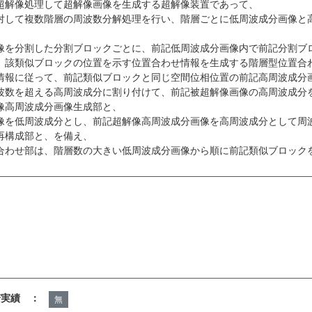
超解像処理して超解像画像を生成する超解像装置であって、
対して複数階層の周波数分解処理を行い、階層ごとに低周波成分画像と
像を分割した分割ブロックごとに、前記低周波成分画像内で前記分割ブ
、該類似ブロックの位置を示す位置合わせ情報を生成する階層型位置合
情報に従って、前記類似ブロックと同じ空間位相位置の前記高周波成分
波数を超える高周波成分に割り付けて、前記被超解像画像の高周波成分
像高周波成分画像生成部と、
像を低周波成分とし、前記超解像高周波成分画像を高周波成分として周
再構成部と、を備え、
合わせ部は、階層数の大きい低周波成分画像から順に前記類似ブロック
諾実績 ：
無