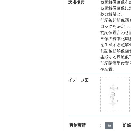
技術概要
被超解像画像を
被超解像画像に
数分解部と、
前記被超解像画
ロックを決定し
前記位置合わせ
画像の標本化周
を生成する超解
前記被超解像画
生成する周波数
前記階層型位置
像装置。
イメージ図
実施実績 ：
許
無