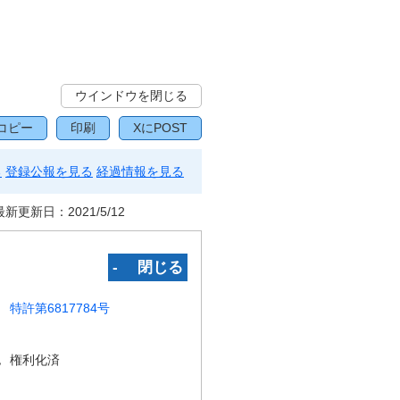
ウインドウを閉じる
コピー
印刷
XにPOST
る
登録公報を見る
経過情報を見る
最新更新日：
2021/5/12
‐ 閉じる
特許第6817784号
況
権利化済