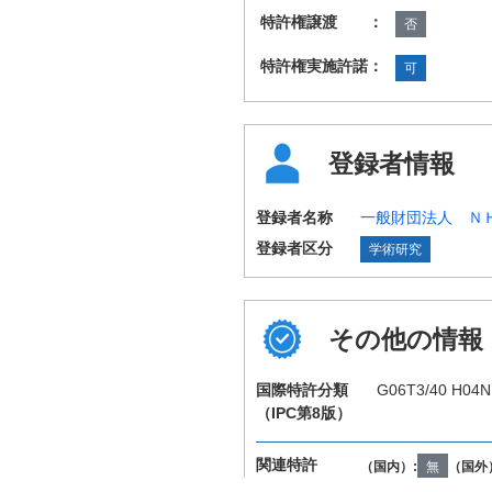
特許権譲渡 ：
否
特許権実施許諾：
可
登録者情報
登録者名称
一般財団法人 Ｎ
登録者区分
学術研究
その他の情報
国際特許分類
G06T3/40 H04N
（IPC第8版）
関連特許
（国内）:
無
（国外