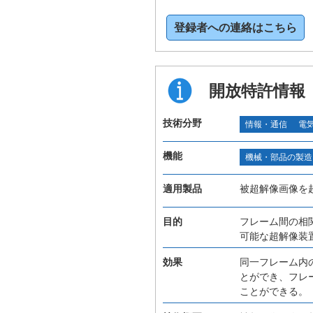
登録者への連絡はこちら
開放特許情報
技術分野
情報・通信
電
機能
機械・部品の製造
適用製品
被超解像画像を
目的
フレーム間の相
可能な超解像装
効果
同一フレーム内
とができ、フレ
ことができる。