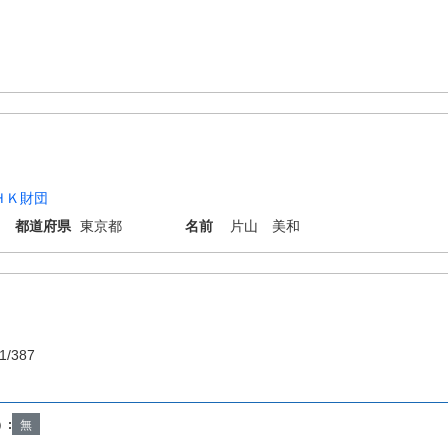
ＨＫ財団
都道府県
東京都
名前
片山 美和
1/387
）:
無