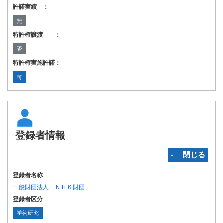
許諾実績 ：
無
特許権譲渡 ：
否
特許権実施許諾：
可
登録者情報
‐ 閉じる
登録者名称
一般財団法人 ＮＨＫ財団
登録者区分
学術研究