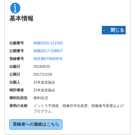
基本情報
‐ 閉じる
出願番号
特願2016-121542
公開番号
特開2017-228827
登録番号
特許第6796405号
出願日
2016/6/20
公開日
2017/12/28
出願人
日本放送協会
特許権者
日本放送協会
権利化状況
権利化済
発明の名称
イントラ予測器、画像符号化装置、画像復号装置および
プログラム
登録者への連絡はこちら