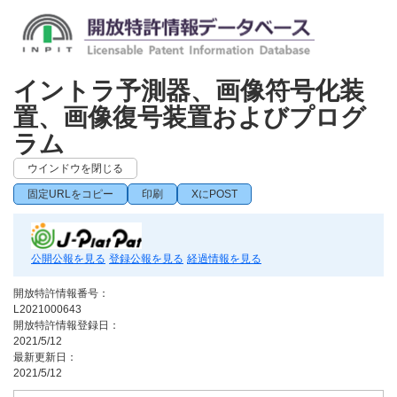
イントラ予測器、画像符号化装
置、画像復号装置およびプログ
ラム
ウインドウを閉じる
固定URLをコピー
印刷
XにPOST
公開公報を見る
登録公報を見る
経過情報を見る
開放特許情報番号：
L2021000643
開放特許情報登録日：
2021/5/12
最新更新日：
2021/5/12