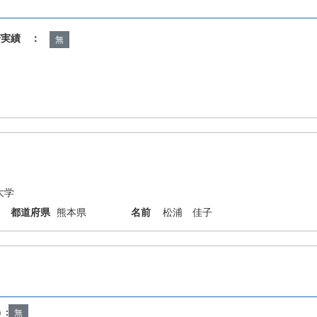
諾実績 ：
無
大学
都道府県
熊本県
名前
松浦 佳子
）:
無