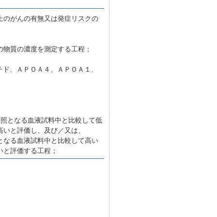
上のがんの有無又は発症リスクの
の物質の濃度を測定する工程；
チド、ＡＰＯＡ４、ＡＰＯＡ１、
対照となる血液試料中と比較して低
高いと評価し、及び／又は、
となる血液試料中と比較して高い
いと評価する工程；