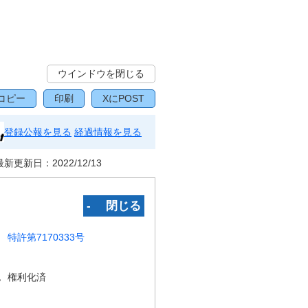
ウインドウを閉じる
コピー
印刷
XにPOST
登録公報を見る
経過情報を見る
最新更新日：
2022/12/13
‐ 閉じる
特許第7170333号
況
権利化済