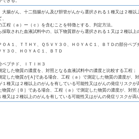
ができる。
、大腸がん、十二指腸がん及び胆管がんから選択される１種又は２種以
て、
の工程（ａ）ー（ｃ）を含むことを特徴とする、判定方法。
ら採取された血液試料中の、以下物質群から選択される１又は２種以上
ＰＯＡ１、ＴＴＨＹ、Ｑ５ＶＹ３０、Ｈ０ＹＡＣ１、ＢＴＤの部分ペプ
ＶＹ３０、Ｈ０ＹＡＣ１、ＢＴＤ
分ペプチド、ＩＴＩＨ３
測定した物質の濃度を、対照となる血液試料中の濃度と比較する工程；
測定した物質が[Ａ]である場合、工程（ａ）で測定した物質の濃度が、
が１種又は２種以上のがんを有している可能性又はがんの発症リスクが
た物質が［Ｂ］である場合、工程（ａ）で測定した物質の濃度が、対照
１種又は２種以上のがんを有している可能性又はがんの発症リスクが高