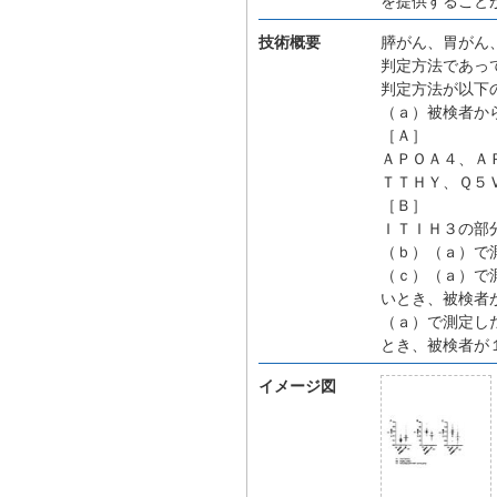
を提供すること
技術概要
膵がん、胃がん
判定方法であっ
判定方法が以下
（ａ）被検者か
［Ａ］
ＡＰＯＡ４、Ａ
ＴＴＨＹ、Ｑ５
［Ｂ］
ＩＴＩＨ３の部
（ｂ）（ａ）で
（ｃ）（ａ）で
いとき、被検者
（ａ）で測定し
とき、被検者が
イメージ図