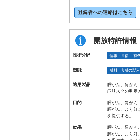
登録者への連絡はこちら
開放特許情報
技術分野
情報・通信
有
機能
材料・素材の製造
適用製品
膵がん、胃がん
症リスクの判定
目的
膵がん、胃がん
膵がん、より好
を提供する。
効果
膵がん、胃がん
膵がん、より好