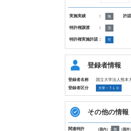
実施実績 ：
許
無
特許権譲渡 ：
否
特許権実施許諾：
可
登録者情報
登録者名称
国立大学法人熊本
登録者区分
大学・ＴＬＯ
その他の情報
関連特許
（国内）:
無
（国外