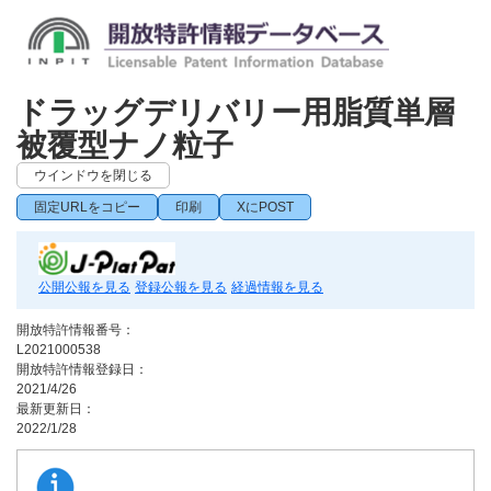
ドラッグデリバリー用脂質単層
被覆型ナノ粒子
ウインドウを閉じる
固定URLをコピー
印刷
XにPOST
公開公報を見る
登録公報を見る
経過情報を見る
開放特許情報番号：
L2021000538
開放特許情報登録日：
2021/4/26
最新更新日：
2022/1/28