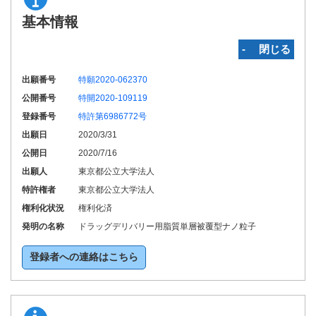
基本情報
‐ 閉じる
出願番号
特願2020-062370
公開番号
特開2020-109119
登録番号
特許第6986772号
出願日
2020/3/31
公開日
2020/7/16
出願人
東京都公立大学法人
特許権者
東京都公立大学法人
権利化状況
権利化済
発明の名称
ドラッグデリバリー用脂質単層被覆型ナノ粒子
登録者への連絡はこちら