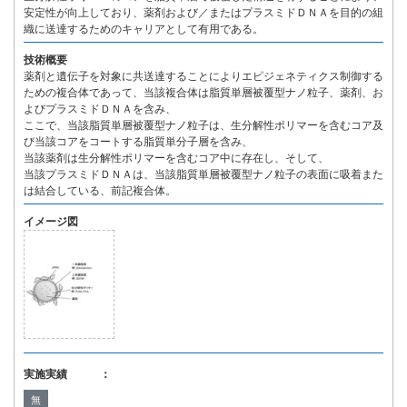
安定性が向上しており、薬剤および／またはプラスミドＤＮＡを目的の組
織に送達するためのキャリアとして有用である。
技術概要
薬剤と遺伝子を対象に共送達することによりエピジェネティクス制御する
ための複合体であって、当該複合体は脂質単層被覆型ナノ粒子、薬剤、お
よびプラスミドＤＮＡを含み、
ここで、当該脂質単層被覆型ナノ粒子は、生分解性ポリマーを含むコア及
び当該コアをコートする脂質単分子層を含み、
当該薬剤は生分解性ポリマーを含むコア中に存在し、そして、
当該プラスミドＤＮＡは、当該脂質単層被覆型ナノ粒子の表面に吸着また
は結合している、前記複合体。
イメージ図
実施実績 ：
無