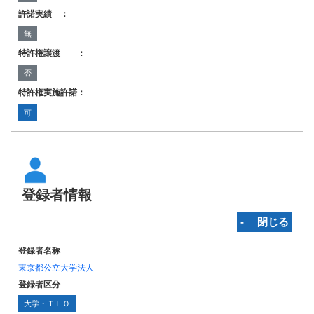
許諾実績 ：
無
特許権譲渡 ：
否
特許権実施許諾：
可
登録者情報
‐ 閉じる
登録者名称
東京都公立大学法人
登録者区分
大学・ＴＬＯ