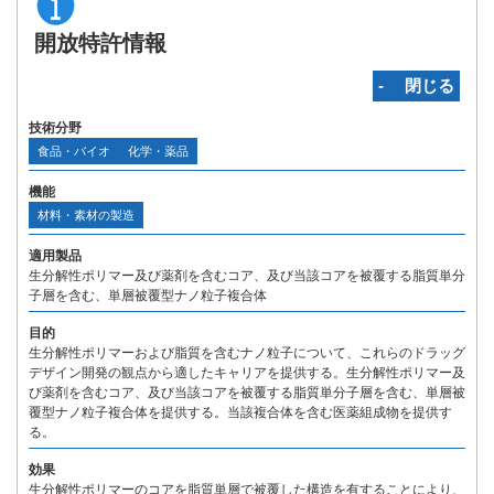
開放特許情報
‐ 閉じる
技術分野
食品・バイオ
化学・薬品
機能
材料・素材の製造
適用製品
生分解性ポリマー及び薬剤を含むコア、及び当該コアを被覆する脂質単分
子層を含む、単層被覆型ナノ粒子複合体
目的
生分解性ポリマーおよび脂質を含むナノ粒子について、これらのドラッグ
デザイン開発の観点から適したキャリアを提供する。生分解性ポリマー及
び薬剤を含むコア、及び当該コアを被覆する脂質単分子層を含む、単層被
覆型ナノ粒子複合体を提供する。当該複合体を含む医薬組成物を提供す
る。
効果
生分解性ポリマーのコアを脂質単層で被覆した構造を有することにより、