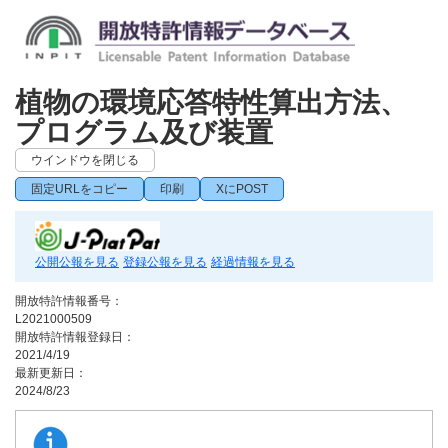
植物の環境応答特性算出方法、
プログラム及び装置
ウインドウを閉じる
固定URLをコピー
印刷
XにPOST
公開公報を見る
登録公報を見る
経過情報を見る
開放特許情報番号：
L2021000509
開放特許情報登録日：
2021/4/19
最新更新日：
2024/8/23