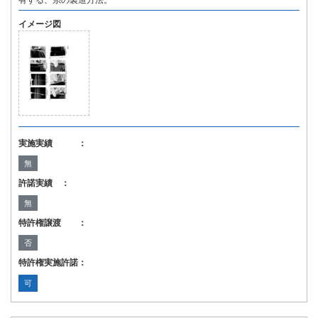
有する、糸の製造方法。
イメージ図
実施実績 ：
無
許諾実績 ：
無
特許権譲渡 ：
否
特許権実施許諾：
可