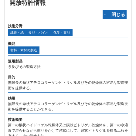
開放特許情報
‐ 閉じる
技術分野
繊維・紙
食品・バイオ
化学・薬品
機能
材料・素材の製造
適用製品
糸及びその製造方法
目的
無限長の糸状アテロコラーゲンビトリゲル及びその乾燥体の容易な製造技
術を提供する。
効果
無限長の糸状アテロコラーゲンビトリゲル及びその乾燥体の容易な製造技
術を提供することができる。
技術概要
第一の板状ハイドロゲル乾燥体又は膜状ビトリゲル乾燥体を、第一の水溶
液で湿らせながら撚りをかけて糸状にして、糸状ビトリゲルを得る工程を