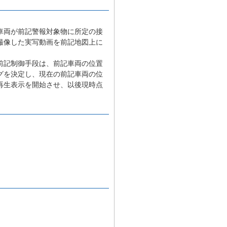
車両が前記警報対象物に所定の接
撮像した実写動画を前記地図上に
前記制御手段は、前記車両の位置
グを決定し、現在の前記車両の位
再生表示を開始させ、以後現時点