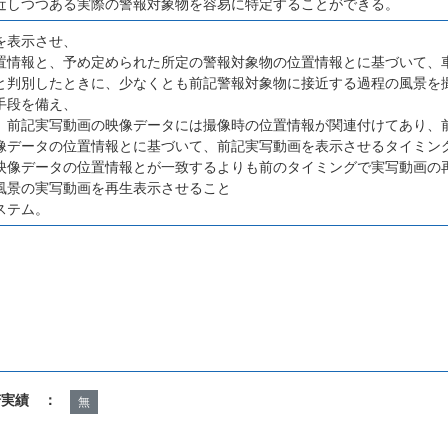
近しつつある実際の警報対象物を容易に特定することができる。
を表示させ、
置情報と、予め定められた所定の警報対象物の位置情報とに基づいて、
と判別したときに、少なくとも前記警報対象物に接近する過程の風景を
手段を備え、
、前記実写動画の映像データには撮像時の位置情報が関連付けてあり、
像データの位置情報とに基づいて、前記実写動画を表示させるタイミン
映像データの位置情報とが一致するよりも前のタイミングで実写動画の
風景の実写動画を再生表示させること
ステム。
諾実績 ：
無