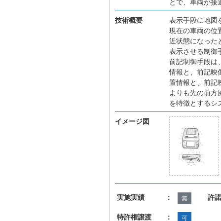
とで、車両が接
技術概要
表示手段に地図
現在の車両の位
近状態になった
表示させる制御
前記制御手段は
情報と、前記映
置情報と、前記
よりも先の前方
を特徴とするシ
イメージ図
実施実績 ：
許
無
特許権譲渡 ：
可