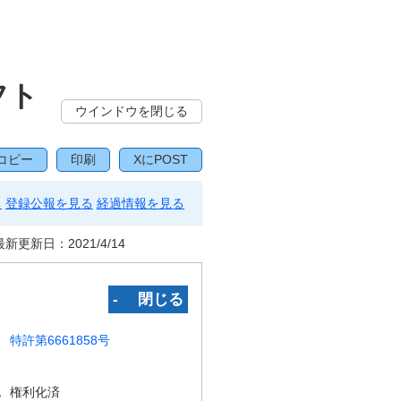
フト
ウインドウを閉じる
コピー
印刷
XにPOST
る
登録公報を見る
経過情報を見る
最新更新日：
2021/4/14
‐ 閉じる
特許第6661858号
況
権利化済