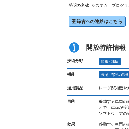
発明の名称
システム、プログラ
登録者への連絡はこちら
開放特許情報
技術分野
情報・通信
機能
機械・部品の製造
適用製品
レーダ探知機や
目的
移動する車両の
とで、車両が接
ソフトウェアの
効果
移動する車両の