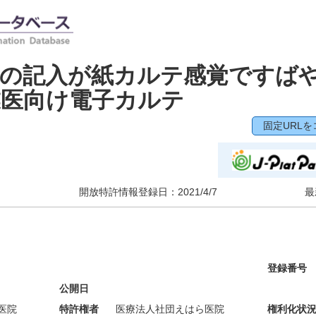
果の記入が紙カルテ感覚ですば
業医向け電子カルテ
固定URLを
開放特許情報登録日：
2021/4/7
最
登録番号
公開日
医院
特許権者
医療法人社団えはら医院
権利化状