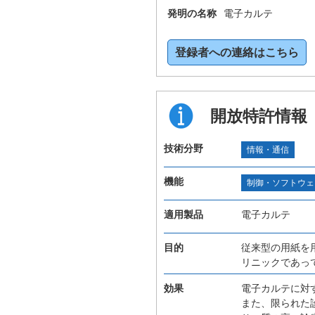
発明の名称
電子カルテ
登録者への連絡はこちら
開放特許情報
技術分野
情報・通信
機能
制御・ソフトウェ
適用製品
電子カルテ
目的
従来型の用紙を
リニックであっ
効果
電子カルテに対
また、限られた