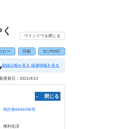
やく
ウインドウを閉じる
コピー
印刷
XにPOST
登録公報を見る
経過情報を見る
新更新日：
2021/4/13
‐ 閉じる
特許第6849296号
況
権利化済