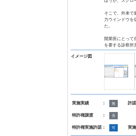
ほうが、スクロ
そこで、外来で
力ウインドウを
た。
開業医にとって
を要する診察所
イメージ図
実施実績 ：
許
無
特許権譲渡 ：
否
特許権実施許諾：
実
可