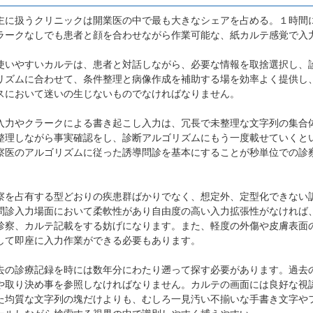
主に扱うクリニックは開業医の中で最も大きなシェアを占める。１時間
ラークなしでも患者と顔を合わせながら作業可能な、紙カルテ感覚で入
使いやすいカルテは、患者と対話しながら、必要な情報を取捨選択し、
リズムに合わせて、条件整理と病像作成を補助する場を効率よく提供し
スにおいて迷いの生じないものでなければなりません。
入力やクラークによる書き起こし入力は、冗長で未整理な文字列の集合
整理しながら事実確認をし、診断アルゴリズムにもう一度載せていくと
察医のアルゴリズムに従った誘導問診を基本にすることが秒単位での診
察を占有する型どおりの疾患群ばかりでなく、想定外、定型化できない
問診入力場面において柔軟性があり自由度の高い入力拡張性がなければ
診察、カルテ記載をする妨げになります。また、軽度の外傷や皮膚表面
して即座に入力作業ができる必要もあります。
去の診療記録を時には数年分にわたり遡って探す必要があります。過去
や取り決め事を参照しなければなりません。カルテの画面には良好な視
た均質な文字列の塊だけよりも、むしろ一見汚い不揃いな手書き文字や