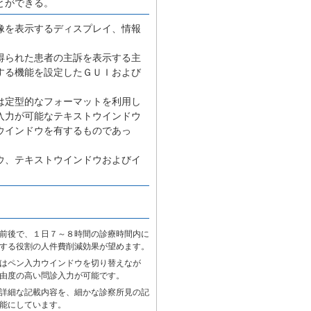
とができる。
像を表示するディスプレイ、情報
得られた患者の主訴を表示する主
する機能を設定したＧＵＩおよび
は定型的なフォーマットを利用し
入力が可能なテキストウインドウ
ウインドウを有するものであっ
ウ、テキストウインドウおよびイ
前後で、１日７～８時間の診療時間内に
する役割の人件費削減効果が望めます。
はペン入力ウインドウを切り替えなが
由度の高い問診入力が可能です。
詳細な記載内容を、細かな診察所見の記
能にしています。