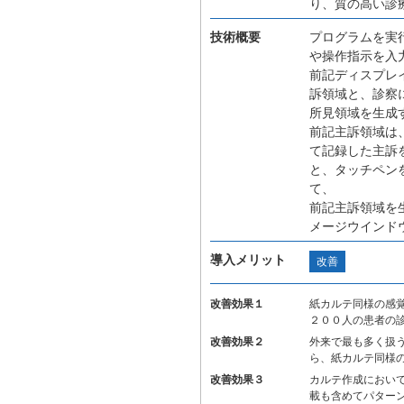
り、質の高い診
技術概要
プログラムを実
や操作指示を入
前記ディスプレ
訴領域と、診察
所見領域を生成
前記主訴領域は
て記録した主訴
と、タッチペン
て、
前記主訴領域を
メージウインド
導入メリット
改善
改善効果１
紙カルテ同様の感
２００人の患者の
改善効果２
外来で最も多く扱
ら、紙カルテ同様
改善効果３
カルテ作成におい
載も含めてパター