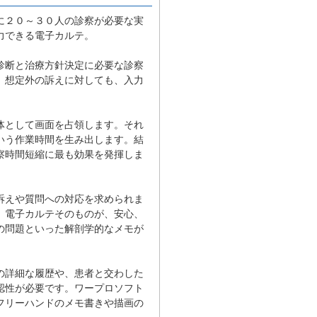
に２０～３０人の診察が必要な実
力できる電子カルテ。
診断と治療方針決定に必要な診察
、想定外の訴えに対しても、入力
体として画面を占領します。それ
いう作業時間を生み出します。結
察時間短縮に最も効果を発揮しま
訴えや質問への対応を求められま
、電子カルテそのものが、安心、
の問題といった解剖学的なメモが
の詳細な履歴や、患者と交わした
認性が必要です。ワープロソフト
フリーハンドのメモ書きや描画の