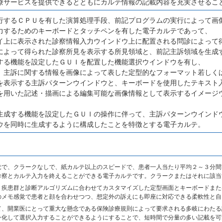
療サービスを提供できるとともにカルテ情報の記載内容を充実させるこ
行するＣＰＵを有した演算処理手段、前記プログラムの実行によって画
力するためのキーボードとタッチペンを有した電子カルテであって、
イ上に表示された診察情報入力ウインドウ上に配置される問診によって
によって得られた診察所見を表示する所見領域と、前記主訴領域を生成
する機能を設定したＧＵＩを配置した機能選択ウインドウを有し、
、主訴に関する情報を画像によって表した定型的なフォーマット若しく
を表示する主訴パターンウインドウと、キーボードを使用したテキスト
を用いた記述・描画による編集可能な画像情報として表示するイメージ
生成する機能を設定したＧＵＩの操作に伴って、主訴パターンウインド
ウを同時に生成するように構成したことを特徴とする電子カルテ。
覚で、クラークなしで、紙カルテ以上のスピードで、患者一人当たり平均２～３分間
診察とカルテ入力を終えることができる電子カルテです。クラークまたはそれに該当
う疾患群と診断アルゴリズムに合わせてカスタマイズした定型画面とキーボードまた
のメモ感覚で患者と顔を合わせつつ、想定外の訴えにも即座に対応できる柔軟性と自
て、開業医にとって重大な懸念である保険診療規則によって要求される多岐にわたる
ン化して選択入力することができるようにすることで、短時間で分量の多い記載を可