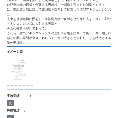
円錐状に一端側を突出した突出端とする凸型アキシコンレンズと、
前記突出端の形状と合致する円錐状に一端側を窪ました凹端とすると共
に、前記突出端に対して該凹端を対向して配置した凹型アキシコンレンズ
と、
光束を被測定物に照射して該被測定物で反射させた反射光をこれら一対の
アキシコンレンズに入射する光源と、
を含む微分干渉計であって、
これら一対のアキシコンレンズの屈折率が相互に同一であり、突出端と凹
端との間の隙間が全体にわたって一定の大きさとされたことを特徴とする
微分干渉計。
イメージ図
実施実績 ：
無
許諾実績 ：