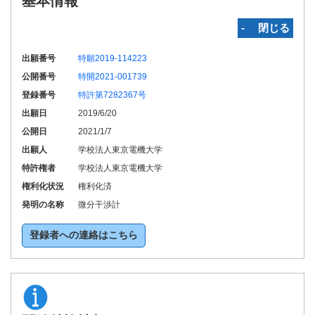
基本情報
‐ 閉じる
出願番号
特願2019-114223
公開番号
特開2021-001739
登録番号
特許第7282367号
出願日
2019/6/20
公開日
2021/1/7
出願人
学校法人東京電機大学
特許権者
学校法人東京電機大学
権利化状況
権利化済
発明の名称
微分干渉計
登録者への連絡はこちら