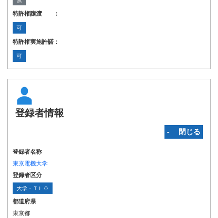
無
特許権譲渡 ：
可
特許権実施許諾：
可
登録者情報
‐ 閉じる
登録者名称
東京電機大学
登録者区分
大学・ＴＬＯ
都道府県
東京都