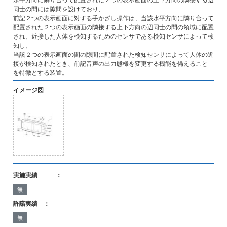
水平方向に隣り合って配置された２つの表示画面の上下方向の隣接する辺
同士の間には隙間を設けており、
前記２つの表示画面に対する手かざし操作は、当該水平方向に隣り合って
配置された２つの表示画面の隣接する上下方向の辺同士の間の領域に配置
され、近接した人体を検知するためのセンサである検知センサによって検
知し、
当該２つの表示画面の間の隙間に配置された検知センサによって人体の近
接が検知されたとき、前記音声の出力態様を変更する機能を備えること
を特徴とする装置。
イメージ図
実施実績 ：
無
許諾実績 ：
無