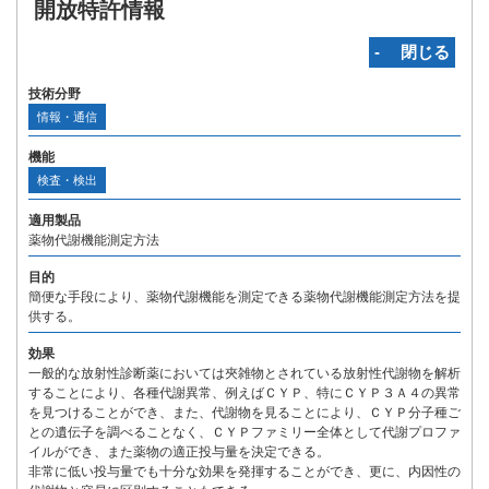
開放特許情報
‐ 閉じる
技術分野
情報・通信
機能
検査・検出
適用製品
薬物代謝機能測定方法
目的
簡便な手段により、薬物代謝機能を測定できる薬物代謝機能測定方法を提
供する。
効果
一般的な放射性診断薬においては夾雑物とされている放射性代謝物を解析
することにより、各種代謝異常、例えばＣＹＰ、特にＣＹＰ３Ａ４の異常
を見つけることができ、また、代謝物を見ることにより、ＣＹＰ分子種ご
との遺伝子を調べることなく、ＣＹＰファミリー全体として代謝プロファ
イルができ、また薬物の適正投与量を決定できる。
非常に低い投与量でも十分な効果を発揮することができ、更に、内因性の