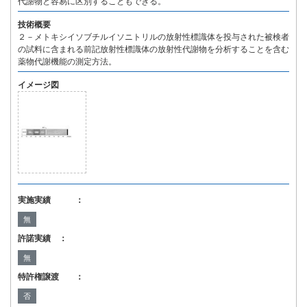
代謝物と容易に区別することもできる。
技術概要
２－メトキシイソブチルイソニトリルの放射性標識体を投与された被検者
の試料に含まれる前記放射性標識体の放射性代謝物を分析することを含む
薬物代謝機能の測定方法。
イメージ図
実施実績 ：
無
許諾実績 ：
無
特許権譲渡 ：
否