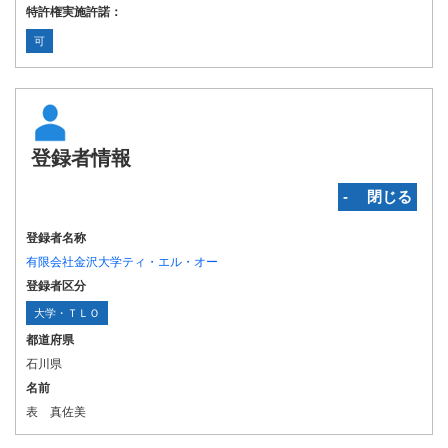
特許権実施許諾：
可
登録者情報
‐ 閉じる
登録者名称
有限会社金沢大学ティ・エル・オー
登録者区分
大学・ＴＬＯ
都道府県
石川県
名前
表 真佐美