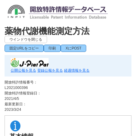
薬物代謝機能測定方法
ウインドウを閉じる
固定URLをコピー
印刷
XにPOST
公開公報を見る
登録公報を見る
経過情報を見る
開放特許情報番号：
L2021000396
開放特許情報登録日：
2021/4/5
最新更新日：
2023/3/24