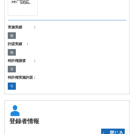
実施実績 ：
無
許諾実績 ：
無
特許権譲渡 ：
否
特許権実施許諾：
可
登録者情報
‐ 閉じる