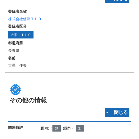
登録者名称
株式会社信州ＴＬＯ
登録者区分
大学・ＴＬＯ
都道府県
長野県
名前
大澤 住夫
その他の情報
‐ 閉じる
関連特許
（国内）:
無
（国外）:
無