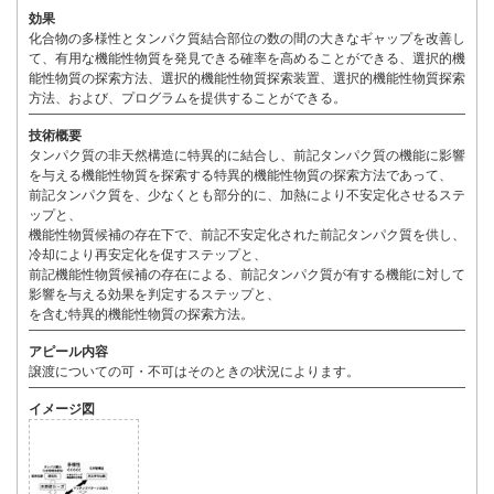
効果
化合物の多様性とタンパク質結合部位の数の間の大きなギャップを改善し
て、有用な機能性物質を発見できる確率を高めることができる、選択的機
能性物質の探索方法、選択的機能性物質探索装置、選択的機能性物質探索
方法、および、プログラムを提供することができる。
技術概要
タンパク質の非天然構造に特異的に結合し、前記タンパク質の機能に影響
を与える機能性物質を探索する特異的機能性物質の探索方法であって、
前記タンパク質を、少なくとも部分的に、加熱により不安定化させるステ
ップと、
機能性物質候補の存在下で、前記不安定化された前記タンパク質を供し、
冷却により再安定化を促すステップと、
前記機能性物質候補の存在による、前記タンパク質が有する機能に対して
影響を与える効果を判定するステップと、
を含む特異的機能性物質の探索方法。
アピール内容
譲渡についての可・不可はそのときの状況によります。
イメージ図