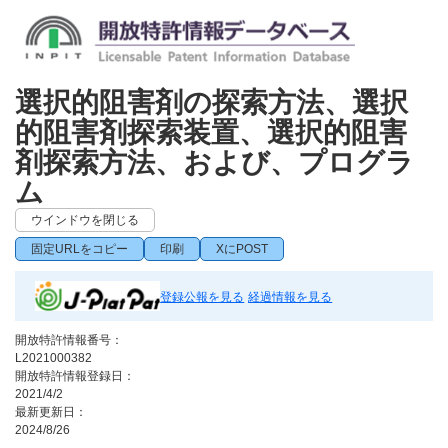
選択的阻害剤の探索方法、選択
的阻害剤探索装置、選択的阻害
剤探索方法、および、プログラ
ム
ウインドウを閉じる
固定URLをコピー
印刷
XにPOST
登録公報を見る
経過情報を見る
開放特許情報番号：
L2021000382
開放特許情報登録日：
2021/4/2
最新更新日：
2024/8/26