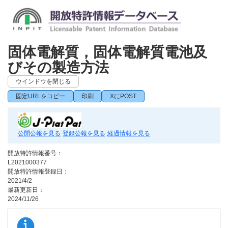
固体電解質，固体電解質電池及
びその製造方法
ウインドウを閉じる
固定URLをコピー
印刷
XにPOST
公開公報を見る
登録公報を見る
経過情報を見る
開放特許情報番号：
L2021000377
開放特許情報登録日：
2021/4/2
最新更新日：
2024/11/26