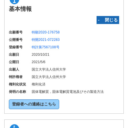
基本情報
‐ 閉じる
出願番号
特願2020-176758
公開番号
特開2021-072283
登録番号
特許第7567108号
出願日
2020/10/21
公開日
2021/5/6
出願人
国立大学法人信州大学
特許権者
国立大学法人信州大学
権利化状況
権利化済
発明の名称
固体電解質，固体電解質電池及びその製造方法
登録者への連絡はこちら