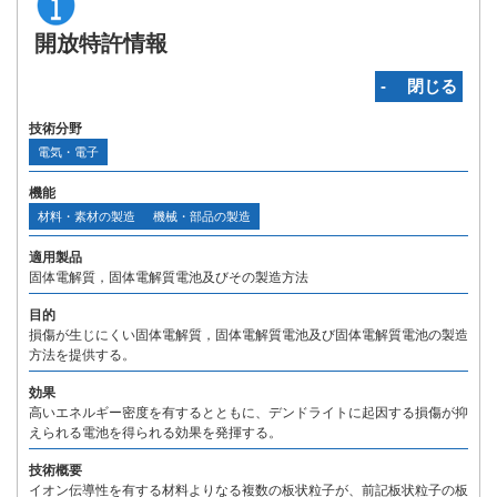
開放特許情報
‐ 閉じる
技術分野
電気・電子
機能
材料・素材の製造
機械・部品の製造
適用製品
固体電解質，固体電解質電池及びその製造方法
目的
損傷が生じにくい固体電解質，固体電解質電池及び固体電解質電池の製造
方法を提供する。
効果
高いエネルギー密度を有するとともに、デンドライトに起因する損傷が抑
えられる電池を得られる効果を発揮する。
技術概要
イオン伝導性を有する材料よりなる複数の板状粒子が、前記板状粒子の板