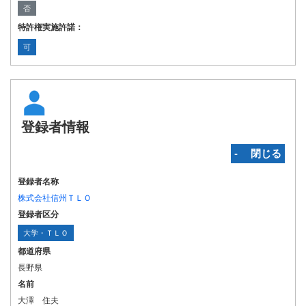
否
特許権実施許諾：
可
登録者情報
‐ 閉じる
登録者名称
株式会社信州ＴＬＯ
登録者区分
大学・ＴＬＯ
都道府県
長野県
名前
大澤 住夫