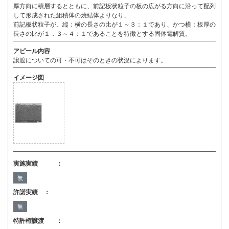
厚方向に積層するとともに、前記板状粒子の板の広がる方向に沿って配列
して形成された組積体の焼結体よりなり、
前記板状粒子が、縦：横の長さの比が１～３：１であり、かつ横：板厚の
長さの比が１．３～４：１であることを特徴とする固体電解質。
アピール内容
譲渡についての可・不可はそのときの状況によります。
イメージ図
実施実績 ：
無
許諾実績 ：
無
特許権譲渡 ：