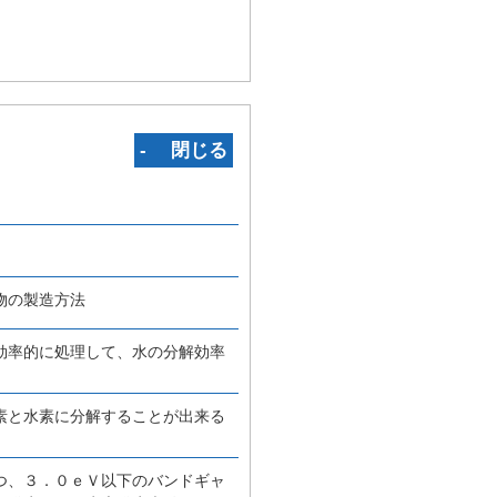
‐ 閉じる
物の製造方法
効率的に処理して、水の分解効率
。
素と水素に分解することが出来る
つ、３．０ｅＶ以下のバンドギャ