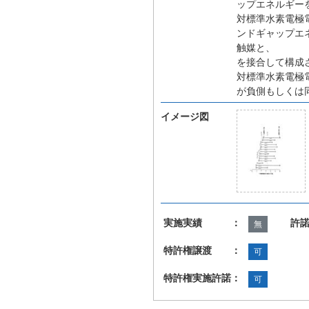
ップエネルギー
対標準水素電極
ンドギャップエ
触媒と、
を接合して構成
対標準水素電極
が負側もしくは
イメージ図
実施実績 ：
許
無
特許権譲渡 ：
可
特許権実施許諾：
可