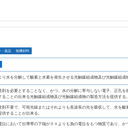
学・薬品
無機材料
より水を分解して酸素と水素を発生させる光触媒組成物及び光触媒組成
牲剤を必要とすることなく、かつ、水の分解に寄与しない電子、正孔を
することの出来る光触媒組成物及び光触媒組成物の製造方法を提供する
牲剤不要で、可視光線またはそれよりも長波長の光を吸収して、水を酸
提供することが出来る。
電位において伝導帯の下端が０Ｖよりも負の電位をもつ物質であり、か