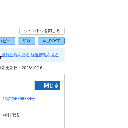
ウインドウを閉じる
コピー
印刷
XにPOST
登録公報を見る
経過情報を見る
最新更新日：
2023/10/16
‐ 閉じる
特許第5696334号
況
権利化済