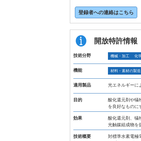
登録者への連絡はこちら
開放特許情報
技術分野
機械・加工
化
機能
材料・素材の製造
適用製品
光エネルギーに
目的
酸化還元剤や犠
を良好なものに
効果
酸化還元剤、犠
光触媒組成物を
技術概要
対標準水素電極