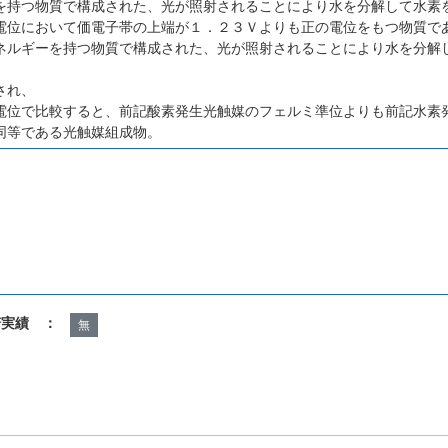
を持つ物質で構成された、光が照射されることにより水を分解して水素
電位において価電子帯の上端が１．２３Ｖよりも正の電位をもつ物質で
ネルギーを持つ物質で構成された、光が照射されることにより水を分解
され、
電位で比較すると、前記酸素発生光触媒のフェルミ準位よりも前記水素
同等である光触媒組成物。
諾実績 ：
無