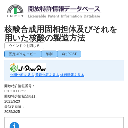
核酸合成用固相担体及びそれを
用いた核酸の製造方法
ウインドウを閉じる
固定URLをコピー
印刷
XにPOST
公開公報を見る
登録公報を見る
経過情報を見る
開放特許情報番号：
L2021000353
開放特許情報登録日：
2021/3/23
最新更新日：
2025/3/25