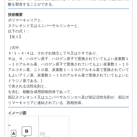
酸を製造することができる。
技術概要
ポリマーキャリアと、
ヌクレオシド又はユニバーサルリンカーと、
以下の式Ｉ：
【化１】
［式中、
Ｘ↑１～Ｘ↑４は、それぞれ独立してＮ又はＣＲであり、
Ｒは、Ｈ、ハロゲン原子、ハロゲン原子で置換されていてもよい炭素数１
～１０アルキル基、ハロゲン原子で置換されていてもよい炭素数１～１０
アルコキシ基、ニトロ基、炭素数１～１０のアルキル基で置換されていて
もよいアミノ基、炭素数１～１０のアルキル基で置換されていてもよいヒ
ドラジノ基である。]
で表される活性化剤と、
を含む、核酸合成用固相担体であって、
前記ヌクレオシド又はユニバーサルリンカー及び前記活性化剤が、前記ポ
リマーキャリアに連結されている、固相担体。
イメージ図