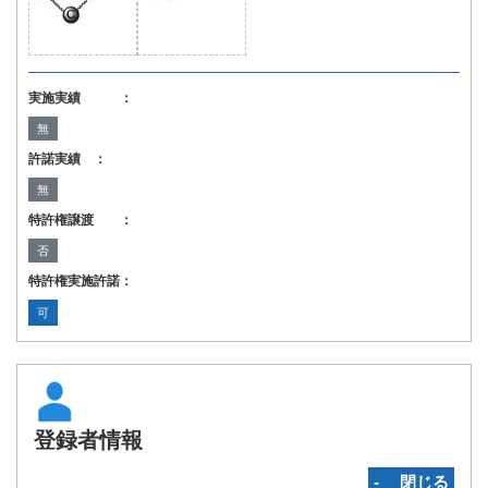
実施実績 ：
無
許諾実績 ：
無
特許権譲渡 ：
否
特許権実施許諾：
可
登録者情報
‐ 閉じる