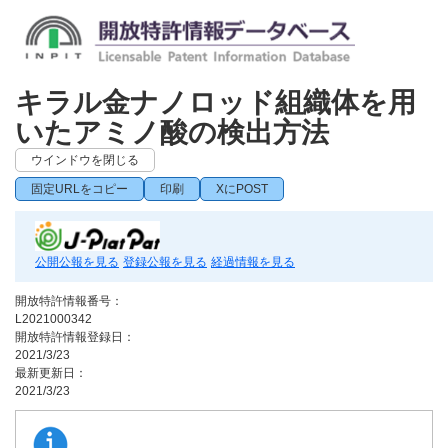
キラル金ナノロッド組織体を用
いたアミノ酸の検出方法
ウインドウを閉じる
固定URLをコピー
印刷
XにPOST
公開公報を見る
登録公報を見る
経過情報を見る
開放特許情報番号：
L2021000342
開放特許情報登録日：
2021/3/23
最新更新日：
2021/3/23