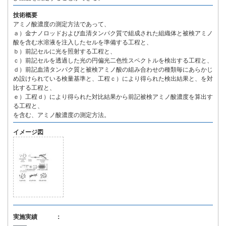
技術概要
アミノ酸濃度の測定方法であって、
ａ）金ナノロッドおよび血清タンパク質で組成された組織体と被検アミノ
酸を含む水溶液を注入したセルを準備する工程と、
ｂ）前記セルに光を照射する工程と、
ｃ）前記セルを透過した光の円偏光二色性スペクトルを検出する工程と、
ｄ）前記血清タンパク質と被検アミノ酸の組み合わせの種類毎にあらかじ
め設けられている検量基準と、工程ｃ）により得られた検出結果と、を対
比する工程と、
ｅ）工程ｄ）により得られた対比結果から前記被検アミノ酸濃度を算出す
る工程と、
を含む、アミノ酸濃度の測定方法。
イメージ図
実施実績 ：