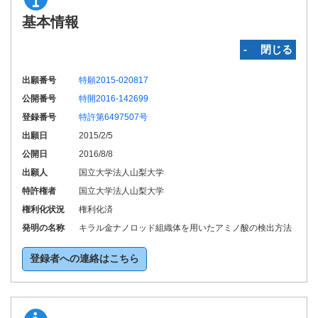
基本情報
‐ 閉じる
出願番号
特願2015-020817
公開番号
特開2016-142699
登録番号
特許第6497507号
出願日
2015/2/5
公開日
2016/8/8
出願人
国立大学法人山梨大学
特許権者
国立大学法人山梨大学
権利化状況
権利化済
発明の名称
キラル金ナノロッド組織体を用いたアミノ酸の検出方法
登録者への連絡はこちら