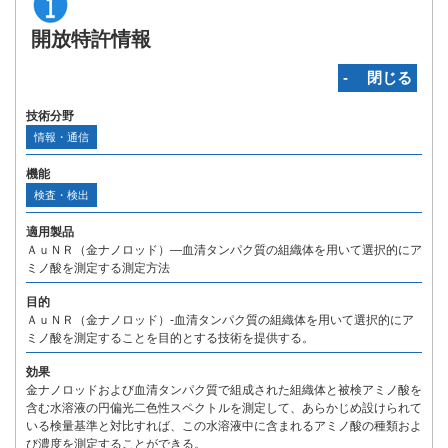
開放特許情報
‐ 閉じる
技術分野
情報・通信
機能
検査・検出
適用製品
ＡｕＮＲ（金ナノロッド）―血清タンパク質の組織体を用いて選択的にア
ミノ酸を測定する測定方法
目的
ＡｕＮＲ（金ナノロッド）-血清タンパク質の組織体を用いて選択的にア
ミノ酸を測定することを目的とする技術を提供する。
効果
金ナノロッドおよび血清タンパク質で組成された組織体と被検アミノ酸を
含む水溶液の円偏光二色性スペクトルを測定して、あらかじめ設けられて
いる検量基準と対比すれば、この水溶液中に含まれるアミノ酸の種類およ
び濃度を測定することができる。