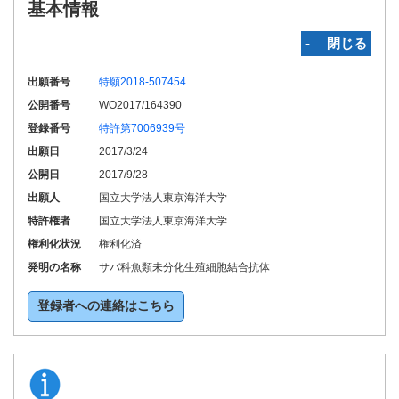
基本情報
‐ 閉じる
出願番号
特願2018-507454
公開番号
WO2017/164390
登録番号
特許第7006939号
出願日
2017/3/24
公開日
2017/9/28
出願人
国立大学法人東京海洋大学
特許権者
国立大学法人東京海洋大学
権利化状況
権利化済
発明の名称
サバ科魚類未分化生殖細胞結合抗体
登録者への連絡はこちら