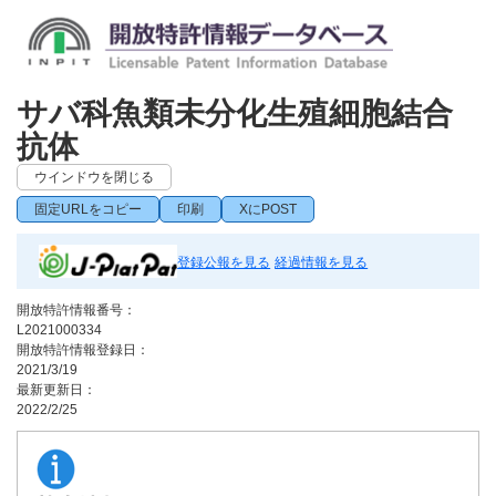
サバ科魚類未分化生殖細胞結合
抗体
ウインドウを閉じる
固定URLをコピー
印刷
XにPOST
登録公報を見る
経過情報を見る
開放特許情報番号：
L2021000334
開放特許情報登録日：
2021/3/19
最新更新日：
2022/2/25