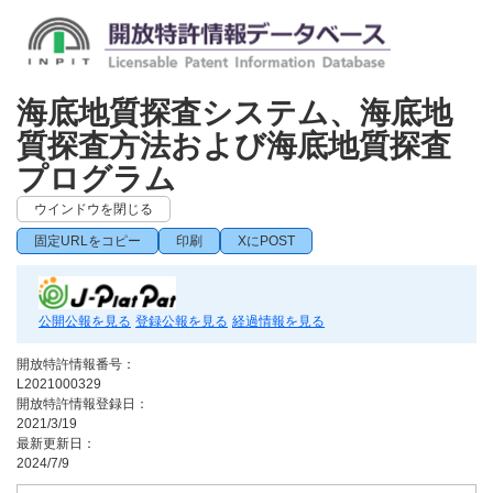
海底地質探査システム、海底地
質探査方法および海底地質探査
プログラム
ウインドウを閉じる
固定URLをコピー
印刷
XにPOST
公開公報を見る
登録公報を見る
経過情報を見る
開放特許情報番号：
L2021000329
開放特許情報登録日：
2021/3/19
最新更新日：
2024/7/9