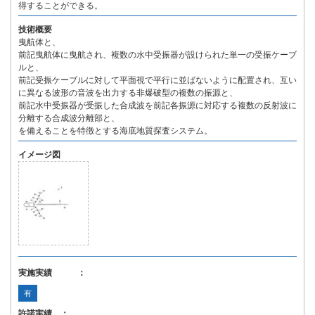
得することができる。
技術概要
曳航体と、
前記曳航体に曳航され、複数の水中受振器が設けられた単一の受振ケーブ
ルと、
前記受振ケーブルに対して平面視で平行に並ばないように配置され、互い
に異なる波形の音波を出力する非爆破型の複数の振源と、
前記水中受振器が受振した合成波を前記各振源に対応する複数の反射波に
分離する合成波分離部と、
を備えることを特徴とする海底地質探査システム。
イメージ図
実施実績 ：
有
許諾実績 ：