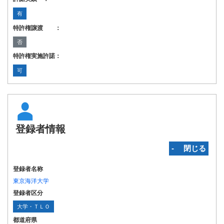
有
特許権譲渡 ：
否
特許権実施許諾：
可
登録者情報
‐ 閉じる
登録者名称
東京海洋大学
登録者区分
大学・ＴＬＯ
都道府県