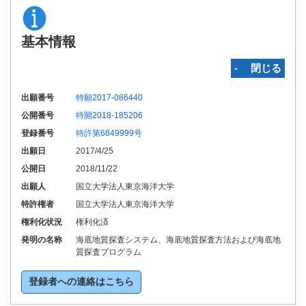
基本情報
‐ 閉じる
出願番号
特願2017-086440
公開番号
特開2018-185206
登録番号
特許第6849999号
出願日
2017/4/25
公開日
2018/11/22
出願人
国立大学法人東京海洋大学
特許権者
国立大学法人東京海洋大学
権利化状況
権利化済
発明の名称
海底地質探査システム、海底地質探査方法および海底地
質探査プログラム
登録者への連絡はこちら