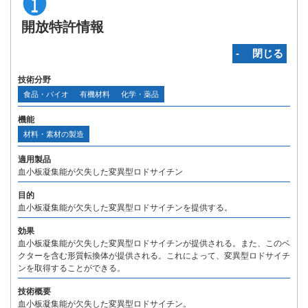
開放特許情報
‐ 閉じる
技術分野
食品・バイオ
有機材料
化学・薬品
機能
材料・素材の製造
適用製品
血小板凝集能が欠失した変異型ロドサイチン
目的
血小板凝集能が欠失した変異型ロドサイチンを提供する。
効果
血小板凝集能が欠失した変異型ロドサイチンが提供される。また、このベ
クターを含む形質転換体が提供される。これによって、変異型ロドサイチ
ンを取得することができる。
技術概要
血小板凝集能が欠失した変異型ロドサイチン。