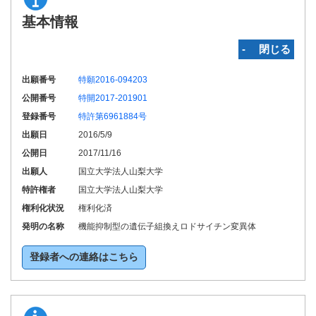
基本情報
‐ 閉じる
出願番号
特願2016-094203
公開番号
特開2017-201901
登録番号
特許第6961884号
出願日
2016/5/9
公開日
2017/11/16
出願人
国立大学法人山梨大学
特許権者
国立大学法人山梨大学
権利化状況
権利化済
発明の名称
機能抑制型の遺伝子組換えロドサイチン変異体
登録者への連絡はこちら