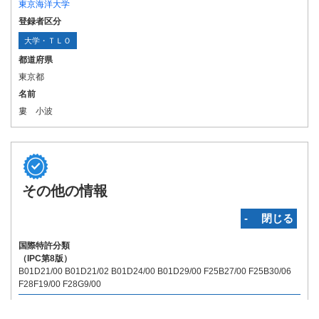
東京海洋大学
登録者区分
大学・ＴＬＯ
都道府県
東京都
名前
婁 小波
その他の情報
‐ 閉じる
国際特許分類
（IPC第8版）
B01D21/00 B01D21/02 B01D24/00 B01D29/00 F25B27/00 F25B30/06
F28F19/00 F28G9/00
関連特許
（国内）:
無
（国外）:
無