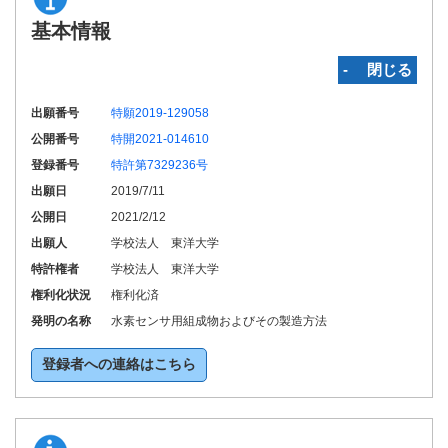
基本情報
‐ 閉じる
出願番号
特願2019-129058
公開番号
特開2021-014610
登録番号
特許第7329236号
出願日
2019/7/11
公開日
2021/2/12
出願人
学校法人 東洋大学
特許権者
学校法人 東洋大学
権利化状況
権利化済
発明の名称
水素センサ用組成物およびその製造方法
登録者への連絡はこちら