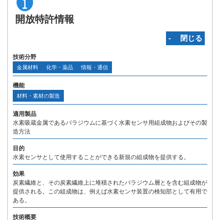
開放特許情報
‐ 閉じる
技術分野
金属材料
化学・薬品
情報・通信
機能
材料・素材の製造
適用製品
水素吸蔵金属であるパラジウムに基づく水素センサ用組成物およびその製
造方法
目的
水素センサとして使用することができる新規の組成物を提供する。
効果
炭素繊維と、その炭素繊維上に堆積されたパラジウム層とを含む組成物が
提供される。この組成物は、例えば水素センサ装置の検知部として有用で
ある。
技術概要