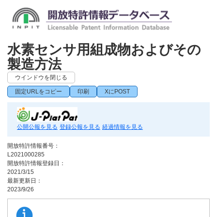
水素センサ用組成物およびその
製造方法
ウインドウを閉じる
固定URLをコピー
印刷
XにPOST
公開公報を見る
登録公報を見る
経過情報を見る
開放特許情報番号：
L2021000285
開放特許情報登録日：
2021/3/15
最新更新日：
2023/9/26