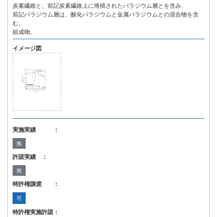
炭素繊維と、前記炭素繊維上に堆積されたパラジウム層とを含み、
前記パラジウム層は、酸化パラジウムと金属パラジウムとの混合物を含
む、
組成物。
イメージ図
実施実績 ：
無
許諾実績 ：
無
特許権譲渡 ：
可
特許権実施許諾：