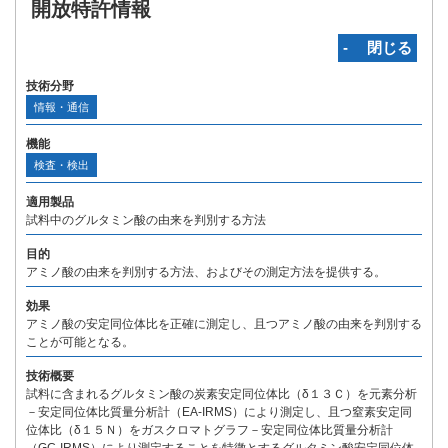
開放特許情報
‐ 閉じる
技術分野
情報・通信
機能
検査・検出
適用製品
試料中のグルタミン酸の由来を判別する方法
目的
アミノ酸の由来を判別する方法、およびその測定方法を提供する。
効果
アミノ酸の安定同位体比を正確に測定し、且つアミノ酸の由来を判別する
ことが可能となる。
技術概要
試料に含まれるグルタミン酸の炭素安定同位体比（δ１３Ｃ）を元素分析
－安定同位体比質量分析計（EA-IRMS）により測定し、且つ窒素安定同
位体比（δ１５Ｎ）をガスクロマトグラフ－安定同位体比質量分析計