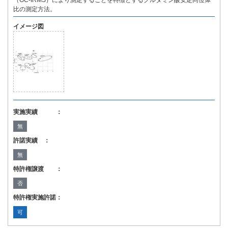
（GC-IRMS）により測定することを特徴とするグルタミン酸安定同位体
比の測定方法。
イメージ図
実施実績 ：
無
許諾実績 ：
無
特許権譲渡 ：
否
特許権実施許諾：
可