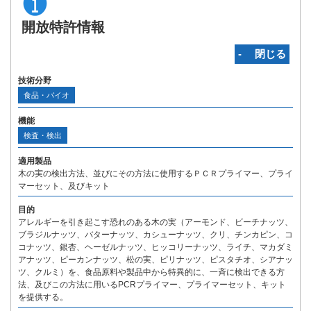
開放特許情報
‐ 閉じる
技術分野
食品・バイオ
機能
検査・検出
適用製品
木の実の検出方法、並びにその方法に使用するＰＣＲプライマー、プライ
マーセット、及びキット
目的
アレルギーを引き起こす恐れのある木の実（アーモンド、ビーチナッツ、
ブラジルナッツ、バターナッツ、カシューナッツ、クリ、チンカピン、コ
コナッツ、銀杏、ヘーゼルナッツ、ヒッコリーナッツ、ライチ、マカダミ
アナッツ、ピーカンナッツ、松の実、ピリナッツ、ピスタチオ、シアナッ
ツ、クルミ）を、食品原料や製品中から特異的に、一斉に検出できる方
法、及びこの方法に用いるPCRプライマー、プライマーセット、キット
を提供する。