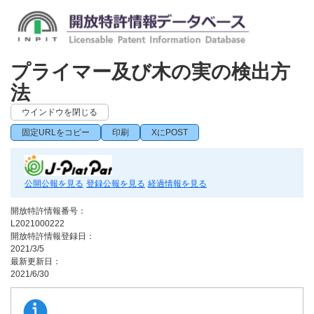
プライマー及び木の実の検出方
法
ウインドウを閉じる
固定URLをコピー
印刷
XにPOST
公開公報を見る
登録公報を見る
経過情報を見る
開放特許情報番号：
L2021000222
開放特許情報登録日：
2021/3/5
最新更新日：
2021/6/30