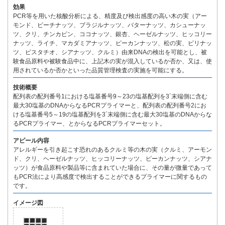
効果
PCR等を用いた核酸分析による、精度及び検出感度の高い木の実（アー
モンド、ビーチナッツ、ブラジルナッツ、バターナッツ、カシューナッ
ツ、クリ、チンカピン、ココナッツ、銀杏、ヘーゼルナッツ、ヒッコリー
ナッツ、ライチ、マカダミアナッツ、ピーカンナッツ、松の実、ピリナッ
ツ、ピスタチオ、シアナッツ、クルミ）由来DNAの検出を可能とし、被
験食品原料や被験食品中に、上記木の実が混入しているか否か、又は、使
用されているか否かといった品質管理検査の実施を可能にする。
技術概要
配列表の配列番号1における塩基番号9～23の塩基配列を3´末端側に含む
最大30塩基のDNAからなるPCRプライマーと、配列表の配列番号2にお
ける塩基番号5～19の塩基配列を3´末端側に含む最大30塩基のDNAからな
るPCRプライマー、とからなるPCRプライマーセット。
アピール内容
アレルギーを引き起こす恐れのあるクルミ等の木の実（クルミ、アーモン
ド、クリ、ヘーゼルナッツ、ヒッコリーナッツ、ピーカンナッツ、シアナ
ッツ）が食品原料や製品等に含まれていた場合に、その量が微量であって
もPCR法により高感度で検出することができるプライマーに関するもの
です。
イメージ図