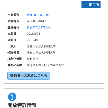
‐ 閉じる
出願番号
特願2019-539453
公開番号
WO2019/044705
登録番号
特許第7109795号
出願日
2018/8/24
公開日
2019/3/7
出願人
国立大学法人静岡大学
特許権者
国立大学法人静岡大学
権利化状況
権利化済
発明の名称
半導体装置及びその製造方法
登録者への連絡はこちら
開放特許情報