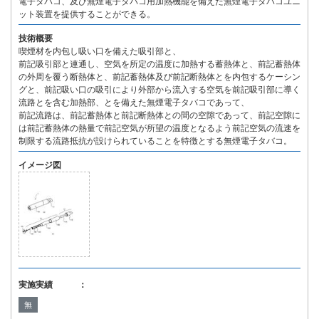
電子タバコ、及び無煙電子タバコ用加熱機能を備えた無煙電子タバコユニ
ット装置を提供することができる。
技術概要
喫煙材を内包し吸い口を備えた吸引部と、
前記吸引部と連通し、空気を所定の温度に加熱する蓄熱体と、前記蓄熱体
の外周を覆う断熱体と、前記蓄熱体及び前記断熱体とを内包するケーシン
グと、前記吸い口の吸引により外部から流入する空気を前記吸引部に導く
流路とを含む加熱部、とを備えた無煙電子タバコであって、
前記流路は、前記蓄熱体と前記断熱体との間の空隙であって、前記空隙に
は前記蓄熱体の熱量で前記空気が所望の温度となるよう前記空気の流速を
制限する流路抵抗が設けられていることを特徴とする無煙電子タバコ。
イメージ図
実施実績 ：
無