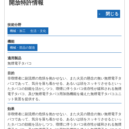
開放特許情報
‐ 閉じる
技術分野
機械・加工
生活・文化
機能
機械・部品の製造
適用製品
無煙電子タバコ
目的
非喫煙者に副流煙の危惧を抱かせない、また火災の懸念の無い無煙電子タ
バコであって、気分を落ち着かせる、あるいは頭をスッキリさせるといっ
たタバコの効能を活かしつつ、喫煙に伴うタバコ依存性が緩和される無煙
電子タバコ、及び無煙電子タバコ用加熱機能を備えた無煙電子タバコユニ
ット装置を提供する。
効果
非喫煙者に副流煙の危惧を抱かせない、また火災の懸念の無い無煙電子タ
バコであって、気分を落ち着かせる、あるいは頭をスッキリさせるといっ
たタバコの効能を活かしつつ、喫煙に伴うタバコ依存性が緩和される無煙