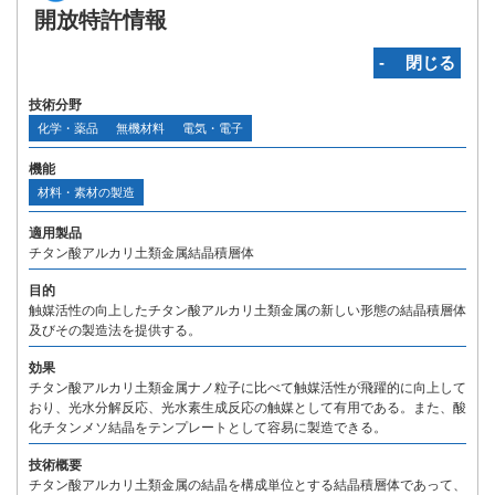
開放特許情報
‐ 閉じる
技術分野
化学・薬品
無機材料
電気・電子
機能
材料・素材の製造
適用製品
チタン酸アルカリ土類金属結晶積層体
目的
触媒活性の向上したチタン酸アルカリ土類金属の新しい形態の結晶積層体
及びその製造法を提供する。
効果
チタン酸アルカリ土類金属ナノ粒子に比べて触媒活性が飛躍的に向上して
おり、光水分解反応、光水素生成反応の触媒として有用である。また、酸
化チタンメソ結晶をテンプレートとして容易に製造できる。
技術概要
チタン酸アルカリ土類金属の結晶を構成単位とする結晶積層体であって、