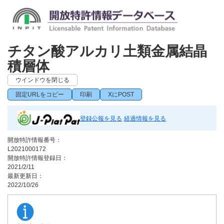
チタン酸アルカリ土類金属結晶
積層体
ウインドウを閉じる
固定URLをコピー
印刷
XにPOST
登録公報を見る
経過情報を見る
開放特許情報番号：
L2021000172
開放特許情報登録日：
2021/2/11
最新更新日：
2022/10/26