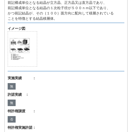
前記構成単位となる結晶が立方晶、正方晶又は直方晶であり、
前記構成単位となる結晶の１次粒子径が５００ｎｍ以下であり、
かつ前記結晶が、その｛１００｝面方向に配向して積層されている
ことを特徴とする結晶積層体。
イメージ図
実施実績 ：
無
許諾実績 ：
無
特許権譲渡 ：
否
特許権実施許諾：