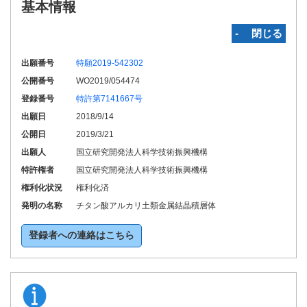
基本情報
‐ 閉じる
出願番号
特願2019-542302
公開番号
WO2019/054474
登録番号
特許第7141667号
出願日
2018/9/14
公開日
2019/3/21
出願人
国立研究開発法人科学技術振興機構
特許権者
国立研究開発法人科学技術振興機構
権利化状況
権利化済
発明の名称
チタン酸アルカリ土類金属結晶積層体
登録者への連絡はこちら