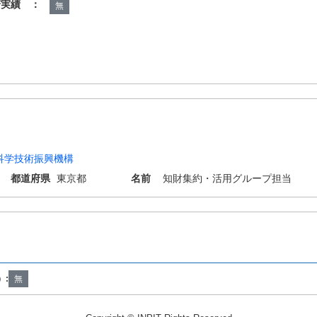
諾実績 ：
無
科学技術振興機構
都道府県
東京都
名前
知財集約・活用グループ担当
）:
無