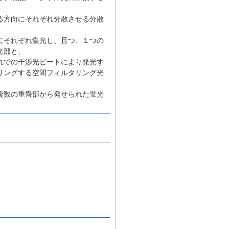
る方向にそれぞれ分散させる分散
にそれぞれ集光し、且つ、１つの
光部と、
れでの干渉光ビートにより発光す
リングする空間フィルタリング光
複数の重畳部から発せられた蛍光