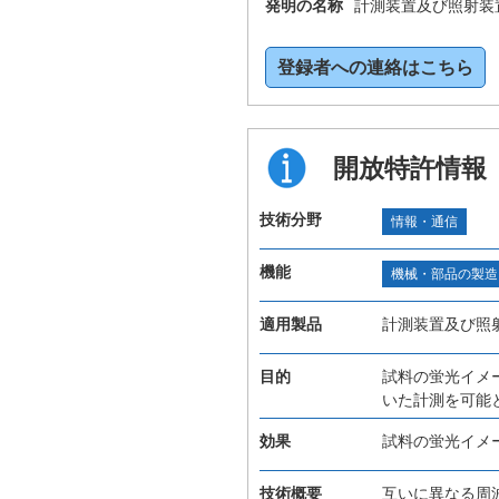
発明の名称
計測装置及び照射装
登録者への連絡はこちら
開放特許情報
技術分野
情報・通信
機能
機械・部品の製造
適用製品
計測装置及び照
目的
試料の蛍光イメ
いた計測を可能
効果
試料の蛍光イメ
技術概要
互いに異なる周