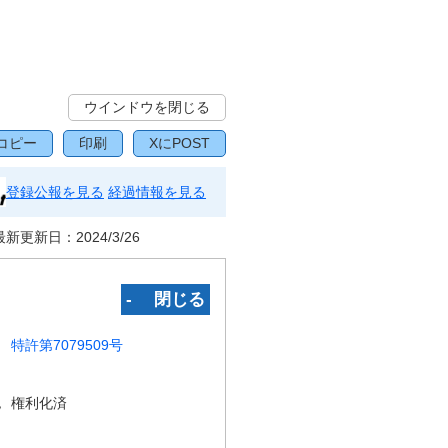
ウインドウを閉じる
コピー
印刷
XにPOST
登録公報を見る
経過情報を見る
最新更新日：
2024/3/26
‐ 閉じる
特許第7079509号
況
権利化済