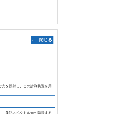
‐ 閉じる
で光を照射し、この計測装置を用
し、前記スペクトル光の隣接する