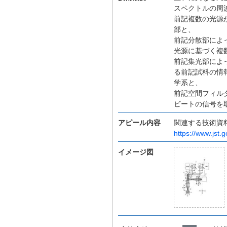
スペクトルの周
前記複数の光源
部と、
前記分散部によ
光源に基づく複
前記集光部によ
る前記試料の情
学系と、
前記空間フィル
ビートの信号を
アピール内容
関連する技術資
https://www.jst.g
イメージ図