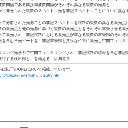
波数間隔である隣接周波数間隔がそれぞれ異なる複数の光源と、
から発せられた複数のスペクトル光を前記スペクトルごとに互いに異な
って分散された光源ごとの前記スペクトルを試料の複数の異なる集光点
数の集光点と他の光源に基づく複数の集光点とをそれぞれ重畳させる集
って集光され、前記試料における集光点が重なる複数の重畳部のそれぞ
報を含む蛍光ビートを、前記重畳部と共役な位置に集光し空間フィルタ
タリング光学系で空間フィルタリングされ、前記試料の情報を含む前記
取得する検出部と、を備える、計測装置。
料は以下のURLにおいて掲載しています。
o.jp/chizai/news/oshigijutsu69.html