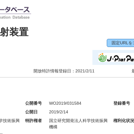
射装置
固定URLを
開放特許情報登録日：
2021/2/11
公開番号
WO2019/031584
登録番号
公開日
2019/2/14
学技術振興
特許権者
国立研究開発法人科学技術振興
権利化状
機構