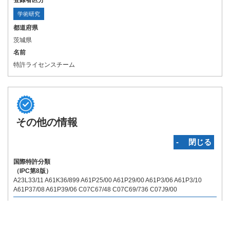
登録者区分
学術研究
都道府県
茨城県
名前
特許ライセンスチーム
その他の情報
‐ 閉じる
国際特許分類
（IPC第8版）
A23L33/11 A61K36/899 A61P25/00 A61P29/00 A61P3/06 A61P3/10
A61P37/08 A61P39/06 C07C67/48 C07C69/736 C07J9/00
関連特許
（国内）:
無
（国外）:
無