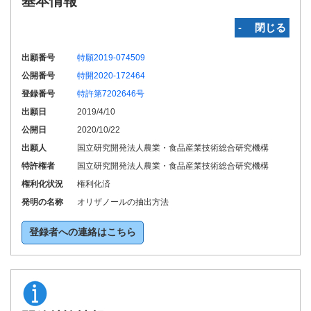
基本情報
‐ 閉じる
出願番号
特願2019-074509
公開番号
特開2020-172464
登録番号
特許第7202646号
出願日
2019/4/10
公開日
2020/10/22
出願人
国立研究開発法人農業・食品産業技術総合研究機構
特許権者
国立研究開発法人農業・食品産業技術総合研究機構
権利化状況
権利化済
発明の名称
オリザノールの抽出方法
登録者への連絡はこちら