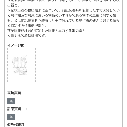
前記装着具の掌側の複数の箇所に作用する圧力に関する情報を検出する検
出器と、
前記検出器の検出結果に基づいて、前記装着具を装着した手で保持してい
る農作物及び農業に用いる物品のいずれかである物体の重量に関する情
報、又は前記装着具を装着した手で触れている農作物の硬さに関する情報
を特定する情報処理部と、
前記情報処理部が特定した情報を出力する出力部と、
を備える装着型計測装置。
イメージ図
実施実績 ：
無
許諾実績 ：
無
特許権譲渡 ：