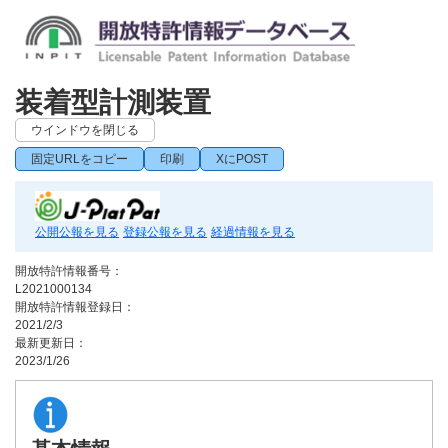
装着型計測装置
ウインドウを閉じる
固定URLをコピー
印刷
XにPOST
公開公報を見る
登録公報を見る
経過情報を見る
開放特許情報番号：
L2021000134
開放特許情報登録日：
2021/2/3
最新更新日：
2023/1/26