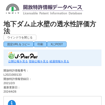
地下ダム止水壁の透水性評価方
法
ウインドウを閉じる
固定URLをコピー
印刷
XにPOST
公開公報を見る
登録公報を見る
経過情報を見る
開放特許情報番号：
L2021000133
開放特許情報登録日：
2021/2/3
最新更新日：
2024/4/26