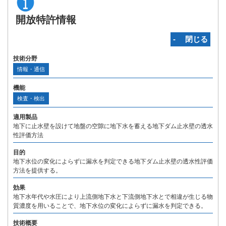
開放特許情報
‐ 閉じる
技術分野
情報・通信
機能
検査・検出
適用製品
地下に止水壁を設けて地盤の空隙に地下水を蓄える地下ダム止水壁の透水
性評価方法
目的
地下水位の変化によらずに漏水を判定できる地下ダム止水壁の透水性評価
方法を提供する。
効果
地下水年代や水圧により上流側地下水と下流側地下水とで相違が生じる物
質濃度を用いることで、地下水位の変化によらずに漏水を判定できる。
技術概要