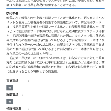
一組のゴム紐により透明軟質プラスチック部材に張力が働くため、被着用
者（作業者）の視界を容易に確保することができる。
技術概要
軟質の布で縫製された上着と頭部フードとが一体化され、鍔を有するヘル
メットを着用した被着用者を防護する防護服において、前記頭部フード
は、視界用貫通孔を備えた頭部フード本体と、前記視界用貫通孔を全て覆
うように前記頭部フード本体に取り付けられた透明軟質プラスチック部材
と、前記防護服が前記被着用者に着用された際に、左右方向で見て前記視
界用貫通孔の右側に前記鍔に沿って延びるように前記頭部フード本体に取
り付けられた第一の一組のゴム紐と、前記左右方向で見て前記視界用貫通
孔の左側に前記鍔に沿って延びるように前記頭部フード本体に取り付けら
れた第二の一組のゴム紐とを有し、
前記第一及び第二の一組のゴム紐の各々は、前記左右方向に対して垂直
方向に所定間隔をあけて互いに平行に配置された複数のゴム紐を備え、前
記防護服が前記被着用者に着用された際に、前記鍔は前記複数のゴム紐間
に配置されることを特徴とする防護服。
実施実績 ：
無
許諾実績 ：
無
特許権譲渡 ：