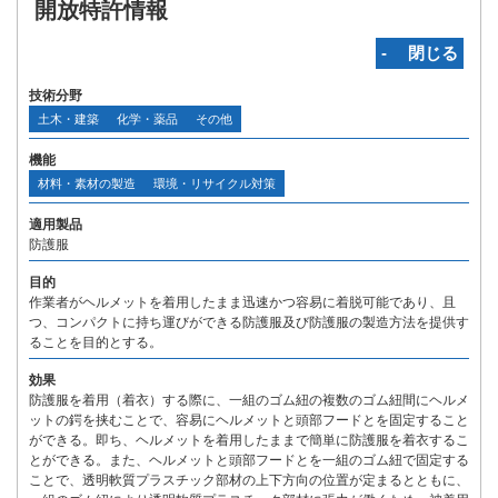
開放特許情報
‐ 閉じる
技術分野
土木・建築
化学・薬品
その他
機能
材料・素材の製造
環境・リサイクル対策
適用製品
防護服
目的
作業者がヘルメットを着用したまま迅速かつ容易に着脱可能であり、且
つ、コンパクトに持ち運びができる防護服及び防護服の製造方法を提供す
ることを目的とする。
効果
防護服を着用（着衣）する際に、一組のゴム紐の複数のゴム紐間にヘルメ
ットの鍔を挟むことで、容易にヘルメットと頭部フードとを固定すること
ができる。即ち、ヘルメットを着用したままで簡単に防護服を着衣するこ
とができる。また、ヘルメットと頭部フードとを一組のゴム紐で固定する
ことで、透明軟質プラスチック部材の上下方向の位置が定まるとともに、