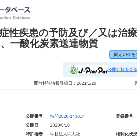
症性疾患の予防及び／又は治
、一酸化炭素送達物質
固定URLを
公開公報を見
開放特許情報登録日：
2021/1/29
公開番号
特開2020-143014
登録番号
公開日
2020/9/10
特許権者
学校法人同志社
権利化状