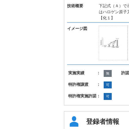
技術概要
下記式（Ａ）で
はハロゲン原子
【化１】
イメージ図
実施実績 ：
許
無
特許権譲渡 ：
可
特許権実施許諾：
可
登録者情報