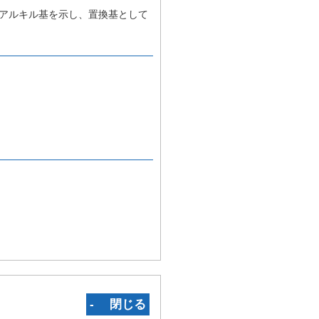
のアルキル基を示し、置換基として
‐ 閉じる