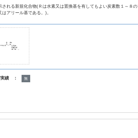
示される新規化合物(Ｒは水素又は置換基を有してもよい炭素数１～８
又はアリール基である。)。
諾実績 ：
無