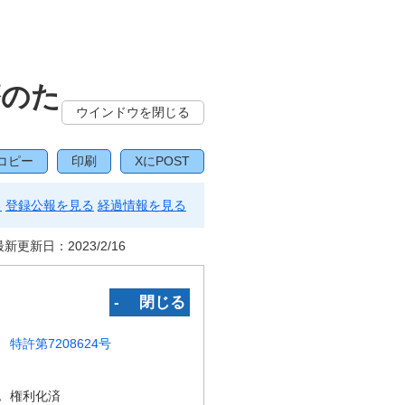
療のた
ウインドウを閉じる
コピー
印刷
XにPOST
る
登録公報を見る
経過情報を見る
最新更新日：
2023/2/16
‐ 閉じる
特許第7208624号
況
権利化済