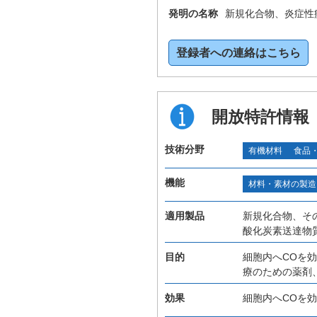
発明の名称
新規化合物、炎症性
登録者への連絡はこちら
開放特許情報
技術分野
有機材料
食品
機能
材料・素材の製造
適用製品
新規化合物、そ
酸化炭素送達物
目的
細胞内へCOを
療のための薬剤
効果
細胞内へCOを