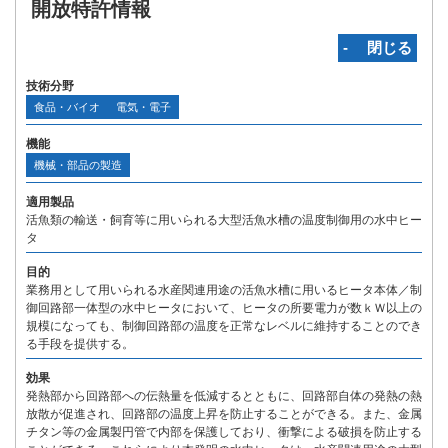
開放特許情報
‐ 閉じる
技術分野
食品・バイオ
電気・電子
機能
機械・部品の製造
適用製品
活魚類の輸送・飼育等に用いられる大型活魚水槽の温度制御用の水中ヒー
タ
目的
業務用として用いられる水産関連用途の活魚水槽に用いるヒータ本体／制
御回路部一体型の水中ヒータにおいて、ヒータの所要電力が数ｋＷ以上の
規模になっても、制御回路部の温度を正常なレベルに維持することのでき
る手段を提供する。
効果
発熱部から回路部への伝熱量を低減するとともに、回路部自体の発熱の熱
放散が促進され、回路部の温度上昇を防止することができる。また、金属
チタン等の金属製円管で内部を保護しており、衝撃による破損を防止する