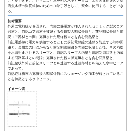
ことができる。これらにより本発明の水中ヒータは、水産関連用途の大型
活魚水槽の温度維持のための加熱手段として、安全に使用することができ
る。
技術概要
外周に電熱線が巻回され、内部に熱電対が挿入されたセラミック製のコア
部材と、前記コア部材を被覆する金属製の鞘状外筒と、前記鞘状外筒と前
記コア部材との間に充填された絶縁粉末とを含む発熱部と、
前記電熱線に電力を供給するとともに前記電熱線の過熱を防止する制御回
路と、金属製の円管からなり前記制御回路を内部に収蔵した後、その両端
を水密封止されるスリーブと、前記スリーブの内壁と前記制御回路を内蔵
する回路基板との間隙に充填された粉末状充填材とを含む回路部と、
前記鞘状外筒と前記スリーブとを連結する連結部材とを備えた水中ヒータ
であって、
前記絶縁粉末の充填後の鞘状外筒にスウェージング加工が施されているこ
とを特徴とする水中ヒータ。
イメージ図