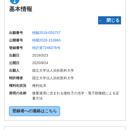
基本情報
‐ 閉じる
出願番号
特願2019-055757
公開番号
特開2020-153960
登録番号
特許第7246076号
出願日
2019/3/23
公開日
2020/9/24
出願人
国立大学法人浜松医科大学
特許権者
国立大学法人浜松医科大学
権利化状況
権利化済
発明の名称
微量液滴に含まれる微粒子の光学・電子顕微鏡による定
量方法
登録者への連絡はこちら