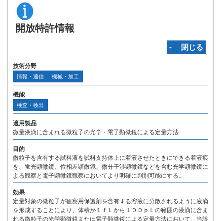
開放特許情報
‐ 閉じる
技術分野
情報・通信
機械・加工
機能
検査・検出
適用製品
微量液滴に含まれる微粒子の光学・電子顕微鏡による定量方法
目的
微粒子を含有する試料液を試料支持体上に着液させたときにできる着液痕
を、蛍光顕微鏡、位相差顕微鏡、微分干渉顕微鏡などを含む光学顕微鏡に
よる観察と電子顕微鏡観察においてより明確に判別可能にする。
効果
定量対象の微粒子が観察用保護剤を含有する溶液に分散されるように液滴
を形成することにより、体積が１ｆＬから１００ｐＬの範囲の液滴に含ま
れる微粒子の光学顕微鏡または電子顕微鏡による定量方法において、当該