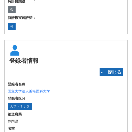
特許権譲渡 ：
否
特許権実施許諾：
可
登録者情報
‐ 閉じる
登録者名称
国立大学法人浜松医科大学
登録者区分
大学・ＴＬＯ
都道府県
静岡県
名前