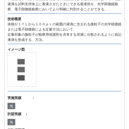
液滴を試料支持体上に着液させたときにできる着液痕を、光学顕微鏡観
察、電子顕微鏡観察においてより明確に判別することができる。
技術概要
体積が１ｆＬから１００ｐＬの範囲の液滴に含まれる微粒子の光学顕微鏡
または電子顕微鏡による定量方法において、
定量対象の微粒子が観察用保護剤を含有する溶液に分散されるように前記
液滴を形成する、方法。
イメージ図
実施実績 ：
無
許諾実績 ：
無