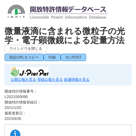
微量液滴に含まれる微粒子の光
学・電子顕微鏡による定量方法
ウインドウを閉じる
固定URLをコピー
印刷
XにPOST
公開公報を見る
登録公報を見る
経過情報を見る
開放特許情報番号：
L2021000090
開放特許情報登録日：
2021/1/20
最新更新日：
2023/4/26