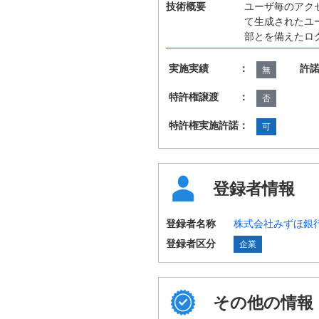
技術概要
ユーザ毎のアク
て生成されたユ
部とを備えたロ
実施実績 ：
許
無
特許権譲渡 ：
否
特許権実施許諾：
可
登録者情報
登録者名称
株式会社みずほ銀
登録者区分
企業
その他の情報