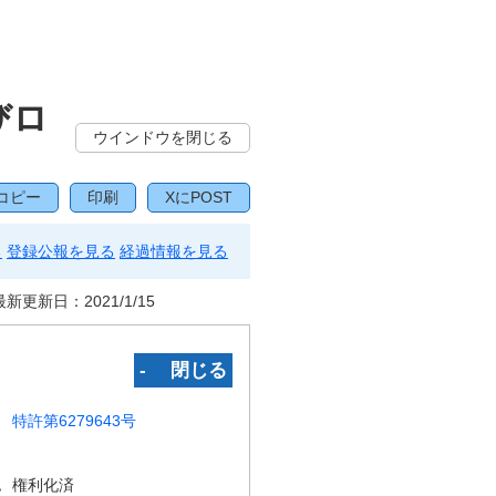
びロ
ウインドウを閉じる
コピー
印刷
XにPOST
る
登録公報を見る
経過情報を見る
最新更新日：
2021/1/15
‐ 閉じる
特許第6279643号
況
権利化済