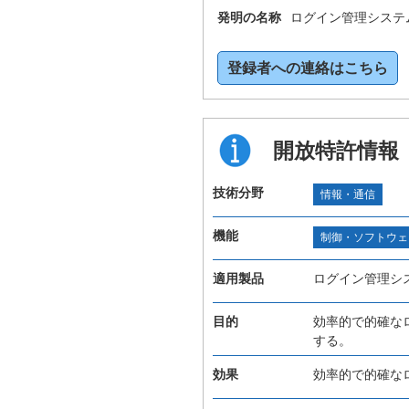
発明の名称
ログイン管理システ
登録者への連絡はこちら
開放特許情報
技術分野
情報・通信
機能
制御・ソフトウェ
適用製品
ログイン管理シ
目的
効率的で的確な
する。
効果
効率的で的確な