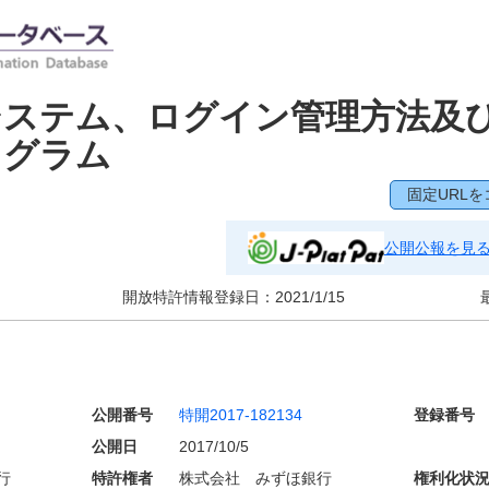
システム、ログイン管理方法及
ログラム
固定URLを
公開公報を見
開放特許情報登録日：
2021/1/15
公開番号
特開2017-182134
登録番号
公開日
2017/10/5
行
特許権者
株式会社 みずほ銀行
権利化状