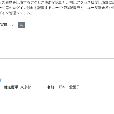
セス履歴を記憶するアクセス履歴記憶部と、前記アクセス履歴記憶部に
ーザ毎のログイン傾向を記憶するユーザ情報記憶部と、ユーザ端末及び
グイン管理システム。
諾実績 ：
無
行
都道府県
東京都
名前
野本 愛里子