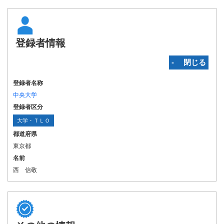
登録者情報
‐ 閉じる
登録者名称
中央大学
登録者区分
大学・ＴＬＯ
都道府県
東京都
名前
西 信敬