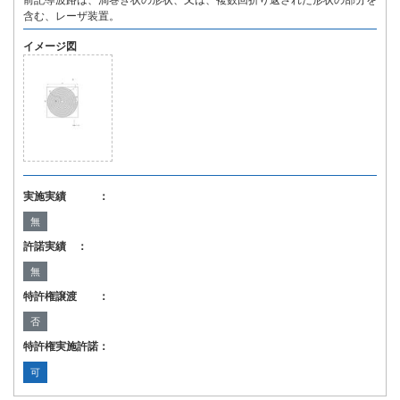
前記導波路は、渦巻き状の形状、又は、複数回折り返された形状の部分を
含む、レーザ装置。
イメージ図
実施実績 ：
無
許諾実績 ：
無
特許権譲渡 ：
否
特許権実施許諾：
可