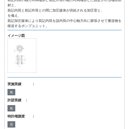
前記内筒の軸方向両端部と前記外筒の軸方向両端部とに固定される端部部
材と、
前記内筒と前記外筒との間に加圧媒体が供給される加圧室と、
を備え、
前記加圧媒体により前記内筒を該内筒の中心軸方向に膨張させて搬送物を
移送するポンプユニット。
イメージ図
実施実績 ：
無
許諾実績 ：
無
特許権譲渡 ：
否