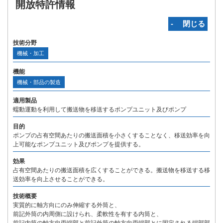
開放特許情報
‐ 閉じる
技術分野
機械・加工
機能
機械・部品の製造
適用製品
蠕動運動を利用して搬送物を移送するポンプユニット及びポンプ
目的
ポンプの占有空間あたりの搬送面積を小さくすることなく、移送効率を向
上可能なポンプユニット及びポンプを提供する。
効果
占有空間あたりの搬送面積を広くすることができる。搬送物を移送する移
送効率を向上させることができる。
技術概要
実質的に軸方向にのみ伸縮する外筒と、
前記外筒の内周側に設けられ、柔軟性を有する内筒と、