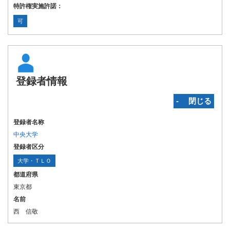
特許権実施許諾：
可
登録者情報
‐ 閉じる
登録者名称
中央大学
登録者区分
大学・ＴＬＯ
都道府県
東京都
名前
西 信敬