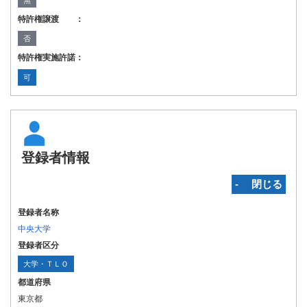
無
特許権譲渡 ：
否
特許権実施許諾：
可
登録者情報
‐ 閉じる
登録者名称
中央大学
登録者区分
大学・ＴＬＯ
都道府県
東京都