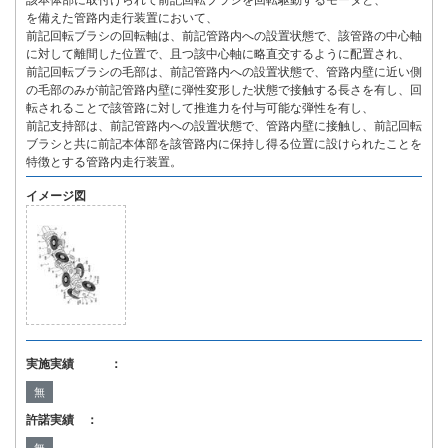
該本体部に取付けられて前記回転ブラシを回転駆動するモータと、
を備えた管路内走行装置において、
前記回転ブラシの回転軸は、前記管路内への設置状態で、該管路の中心軸
に対して離間した位置で、且つ該中心軸に略直交するように配置され、
前記回転ブラシの毛部は、前記管路内への設置状態で、管路内壁に近い側
の毛部のみが前記管路内壁に弾性変形した状態で接触する長さを有し、回
転されることで該管路に対して推進力を付与可能な弾性を有し、
前記支持部は、前記管路内への設置状態で、管路内壁に接触し、前記回転
ブラシと共に前記本体部を該管路内に保持し得る位置に設けられたことを
特徴とする管路内走行装置。
イメージ図
実施実績 ：
無
許諾実績 ：