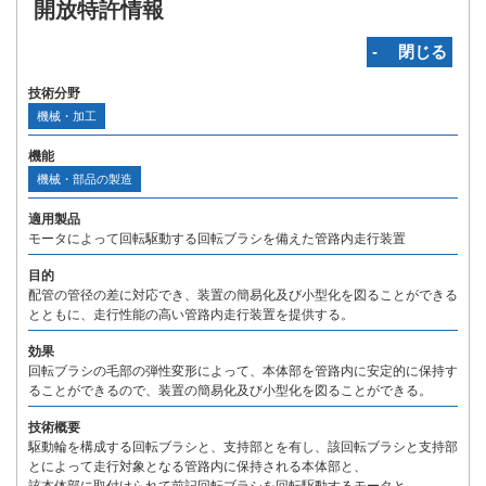
開放特許情報
‐ 閉じる
技術分野
機械・加工
機能
機械・部品の製造
適用製品
モータによって回転駆動する回転ブラシを備えた管路内走行装置
目的
配管の管径の差に対応でき、装置の簡易化及び小型化を図ることができる
とともに、走行性能の高い管路内走行装置を提供する。
効果
回転ブラシの毛部の弾性変形によって、本体部を管路内に安定的に保持す
ることができるので、装置の簡易化及び小型化を図ることができる。
技術概要
駆動輪を構成する回転ブラシと、支持部とを有し、該回転ブラシと支持部
とによって走行対象となる管路内に保持される本体部と、