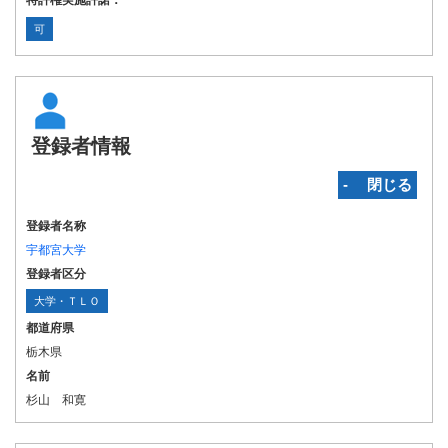
特許権実施許諾：
可
登録者情報
‐ 閉じる
登録者名称
宇都宮大学
登録者区分
大学・ＴＬＯ
都道府県
栃木県
名前
杉山 和寛