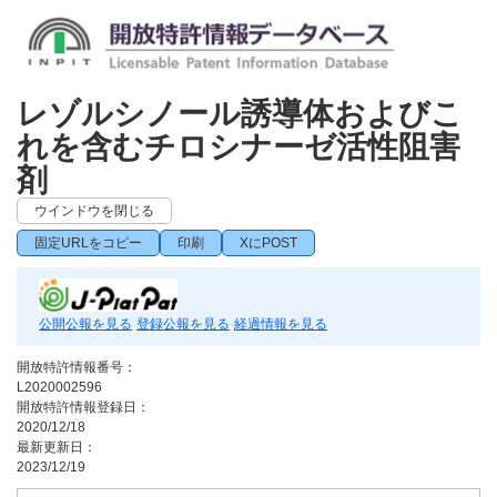
レゾルシノール誘導体およびこ
れを含むチロシナーゼ活性阻害
剤
ウインドウを閉じる
固定URLをコピー
印刷
XにPOST
公開公報を見る
登録公報を見る
経過情報を見る
開放特許情報番号：
L2020002596
開放特許情報登録日：
2020/12/18
最新更新日：
2023/12/19