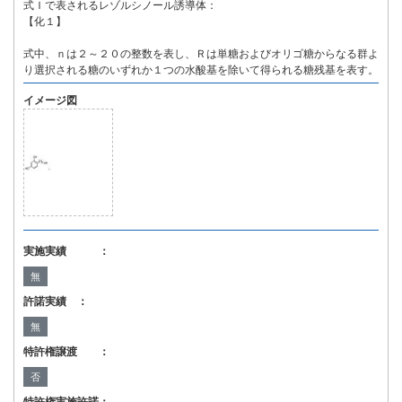
式Ｉで表されるレゾルシノール誘導体：
【化１】
式中、ｎは２～２０の整数を表し、Ｒは単糖およびオリゴ糖からなる群よ
り選択される糖のいずれか１つの水酸基を除いて得られる糖残基を表す。
イメージ図
実施実績 ：
無
許諾実績 ：
無
特許権譲渡 ：
否