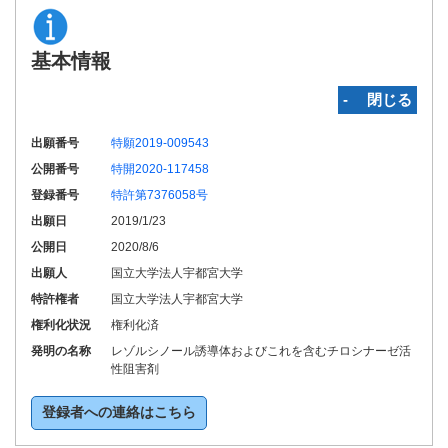
基本情報
‐ 閉じる
出願番号
特願2019-009543
公開番号
特開2020-117458
登録番号
特許第7376058号
出願日
2019/1/23
公開日
2020/8/6
出願人
国立大学法人宇都宮大学
特許権者
国立大学法人宇都宮大学
権利化状況
権利化済
発明の名称
レゾルシノール誘導体およびこれを含むチロシナーゼ活
性阻害剤
登録者への連絡はこちら