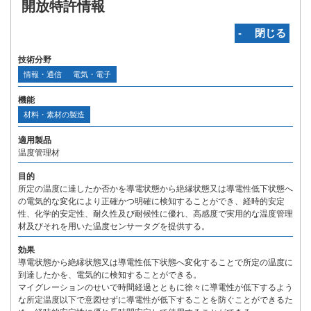
開放特許情報
‐ 閉じる
技術分野
情報・通信
電気・電子
機能
材料・素材の製造
適用製品
温度管理材
目的
所定の温度に達したか否かを導電状態から絶縁状態又は導電性低下状態へ
の電気的な変化により正確かつ明確に検知することができ、経時的安定
性、化学的安定性、耐久性及び耐候性に優れ、高感度で実用的な温度管理
材及びそれを用いた温度センサータグを提供する。
効果
導電状態から絶縁状態又は導電性低下状態へ変化することで所定の温度に
到達したかを、電気的に検知することができる。
マイグレーションのせいで時間経過とともに徐々に導電性が低下するよう
な所定温度以下で意図せずに導電性が低下することを防ぐことができるた