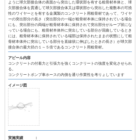
ように球欠部接合体の表面から突出した環状部を有する粗骨材本体と、球
欠部接合体を貫通して球欠部接合体又は環状部から突出した複数本の可撓
性のワイヤーとを有する金属製のコンクリート用粗骨材であって、ワイヤ
ーの突出部分の長さ（突出部分の一端が粗骨材本体に保持されている場合
にも、突出部分の両端が粗骨材本体に保持されて突出部分がループ状にな
っている場合にも、粗骨材本体外に突出している部分が屈曲しているとき
には、粗骨材本体に保持されている端部は保持されたままの状態にして粗
骨材本体外に突出している部分を直線状に伸ばしたときの長さ）が球欠部
接合体の最大径の１～５倍であるコンクリート用粗骨材。
アピール内容
コンクリートの付着力と引張力を強くコンクリートの強度を変化させられ
る。
コンクリートポンプ車ホースの内側を通り作業性を考りょしています
イメージ図
実施実績 ：