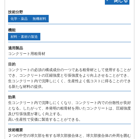
‐ 閉じる
技術分野
化学・薬品
無機材料
機能
材料・素材の製造
適用製品
コンクリート用粗骨材
目的
コンクリートの必須の構成成分の一つである粗骨材として使用することが
でき、コンクリートの圧縮強度と引張強度をより向上させることができ、
生コンクリート内で沈降しにくく、生産性よく低コストに得ることのでき
る新たな材料の提供。
効果
生コンクリート内で沈降しにくくなり、コンクリート内での分散性が良好
となる。したがって、本発明の粗骨材を用いたコンクリートは、圧縮強度
及び引張強度が著しく向上する。
高い生産性で安価に製造することができる。
技術概要
２つの中空の球欠部を有する球欠部接合体と、球欠部接合体の外周を囲む