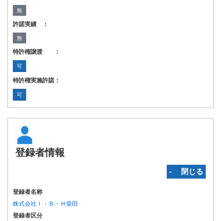
無
許諾実績 ：
無
特許権譲渡 ：
可
特許権実施許諾：
可
登録者情報
‐ 閉じる
登録者名称
株式会社Ｉ・Ｂ・Ｈ柴田
登録者区分