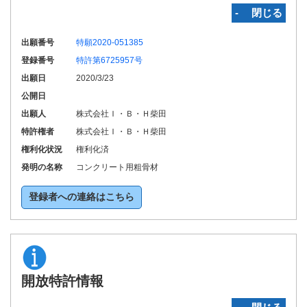
‐ 閉じる
出願番号
特願2020-051385
登録番号
特許第6725957号
出願日
2020/3/23
公開日
出願人
株式会社Ｉ・Ｂ・Ｈ柴田
特許権者
株式会社Ｉ・Ｂ・Ｈ柴田
権利化状況
権利化済
発明の名称
コンクリート用粗骨材
登録者への連絡はこちら
開放特許情報