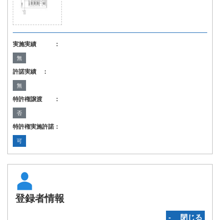
実施実績 ：
無
許諾実績 ：
無
特許権譲渡 ：
否
特許権実施許諾：
可
登録者情報
‐ 閉じる