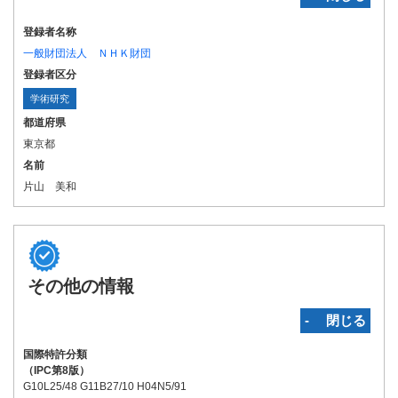
登録者名称
一般財団法人 ＮＨＫ財団
登録者区分
学術研究
都道府県
東京都
名前
片山 美和
その他の情報
‐ 閉じる
国際特許分類
（IPC第8版）
G10L25/48 G11B27/10 H04N5/91