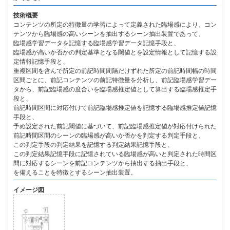
技術概要
コンテンツの所定の特徴量の学習によって定義された臨場感により、コン
テンツから臨場感の高いシーンを抽出するシーン抽出装置であって、
臨場感学習データを記憶する臨場感学習データ記憶手段と、
臨場感が高いか否かの判定基準となる閾値とを設定情報として記憶する設
定情報記憶手段と、
重複区間を含んで所定の前記時間間隔だけずれた所定の前記時間幅の時間
区間ごとに、前記コンテンツの前記特徴量を分析し、前記臨場感学習デー
タから、前記臨場感の度合いを臨場感推定値として算出する臨場感推定手
段と、
前記時間区間に対応付けて前記臨場感推定値を記憶する臨場感推定値記憶
手段と、
予め設定された前記閾値に基づいて、前記臨場感推定値が対応付けられた
前記時間区間のシーンの臨場感が高いか否かを判定する判定手段と、
この判定手段の判定結果を記憶する判定結果記憶手段と、
この判定結果記憶手段に記憶されている臨場感が高いと判定された時間区
間に対応するシーンを前記コンテンツから抽出する抽出手段と、
を備えることを特徴とするシーン抽出装置。
イメージ図