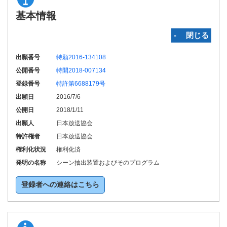
基本情報
‐ 閉じる
出願番号
特願2016-134108
公開番号
特開2018-007134
登録番号
特許第6688179号
出願日
2016/7/6
公開日
2018/1/11
出願人
日本放送協会
特許権者
日本放送協会
権利化状況
権利化済
発明の名称
シーン抽出装置およびそのプログラム
登録者への連絡はこちら